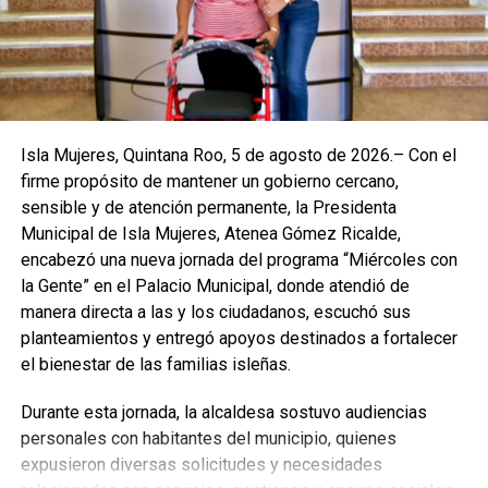
recomendaciones forman parte de la estrategia integral
para fortalecer la cultura de prevención y promover un
entorno seguro.
Isla Mujeres, Quintana Roo, 5 de agosto de 2026.– Con el
firme propósito de mantener un gobierno cercano,
sensible y de atención permanente, la Presidenta
Municipal de Isla Mujeres, Atenea Gómez Ricalde,
encabezó una nueva jornada del programa “Miércoles con
la Gente” en el Palacio Municipal, donde atendió de
manera directa a las y los ciudadanos, escuchó sus
planteamientos y entregó apoyos destinados a fortalecer
el bienestar de las familias isleñas.
Durante esta jornada, la alcaldesa sostuvo audiencias
Con estas acciones, la administración municipal reafirma
personales con habitantes del municipio, quienes
su compromiso de proteger la integridad de las personas
expusieron diversas solicitudes y necesidades
y consolidar a Isla Mujeres como un destino ordenado,