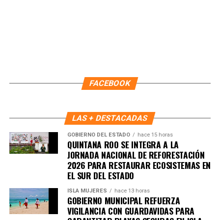
Únete al canal oficial de WhatsApp de
Quinto Poder
y recibe las noticias más
importantes de Quintana Roo directamente
en tu teléfono.
Unirme al canal de WhatsApp
FACEBOOK
LAS + DESTACADAS
GOBIERNO DEL ESTADO
hace 15 horas
QUINTANA ROO SE INTEGRA A LA
JORNADA NACIONAL DE REFORESTACIÓN
2026 PARA RESTAURAR ECOSISTEMAS EN
EL SUR DEL ESTADO
ISLA MUJERES
hace 13 horas
GOBIERNO MUNICIPAL REFUERZA
VIGILANCIA CON GUARDAVIDAS PARA