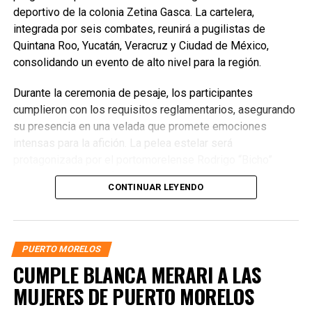
deportivo de la colonia Zetina Gasca. La cartelera,
integrada por seis combates, reunirá a pugilistas de
Quintana Roo, Yucatán, Veracruz y Ciudad de México,
consolidando un evento de alto nivel para la región.
Durante la ceremonia de pesaje, los participantes
cumplieron con los requisitos reglamentarios, asegurando
su presencia en una velada que promete emociones
intensas para la afición. La pelea estelar será
protagonizada por el portomorelense Rodrigo “Bicho”
Arredondo, quien enfrentará al yucateco Jesús “Gato”
CONTINUAR LEYENDO
Pedro Moo en un combate pactado a cuatro rounds dentro
de la división de los 75 kilogramos.
PUERTO MORELOS
CUMPLE BLANCA MERARI A LAS
MUJERES DE PUERTO MORELOS