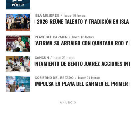
ISLA MUJERES
hace 18 horas
ICHE ISLEÑO 2026 REÚNE TALENTO Y TRADICIÓN EN ISLA MUJER
PLAYA DEL CARMEN
hace 18 horas
A MARÍN REAFIRMA SU ARRAIGO CON QUINTANA ROO Y LLAMA 
CANCÚN
hace 21 horas
TALECE AYUNTAMIENTO DE BENITO JUÁREZ ACCIONES INTEGRAL
GOBIERNO DEL ESTADO
hace 21 horas
Más de mil mujeres respondieron a la convocatoria y
500
A LEZAMA IMPULSA EN PLAYA DEL CARMEN EL PRIMER CENTRO
fueron incorporadas
conforme a las Reglas de
Operación aprobadas por el Cabildo, mediante un proceso
ANUNCIO
transparente y sustentado en criterios previamente
establecidos. Para garantizar la vigilancia social, la
Dirección de Participación Ciudadana instaló el Comité de
Recibe las noticias al instante
Contraloría Social, con la participación del Órgano Interno
de Control, regidores y mujeres beneficiarias.
Únete al canal oficial de WhatsApp de