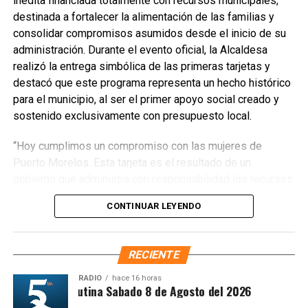
inédita financiada totalmente con recursos municipales,
generaciones de talentos y ofrece un espectáculo familiar
destinada a fortalecer la alimentación de las familias y
para la comunidad. Con todo preparado, Puerto Morelos se
consolidar compromisos asumidos desde el inicio de su
alista para vivir una noche de boxeo que promete grandes
administración. Durante el evento oficial, la Alcaldesa
momentos sobre el cuadrilátero.
realizó la entrega simbólica de las primeras tarjetas y
destacó que este programa representa un hecho histórico
Fuente: 5to Poder Agencia de Noticias
para el municipio, al ser el primer apoyo social creado y
sostenido exclusivamente con presupuesto local.
“Hoy cumplimos un compromiso con las mujeres de
Puerto Morelos. Esta tarjeta es el resultado de un
gobierno que administra con responsabilidad los recursos
públicos para convertirlos en acciones que beneficien
CONTINUAR LEYENDO
directamente a nuestra gente”, afirmó. El esquema
contempla un apoyo mensual de
mil 300 pesos
para la
adquisición de productos de la canasta básica en
RECIENTE
establecimientos participantes.
RADIO
hace 16 horas
Síntesis Matutina Sabado 8 de Agosto del 2026