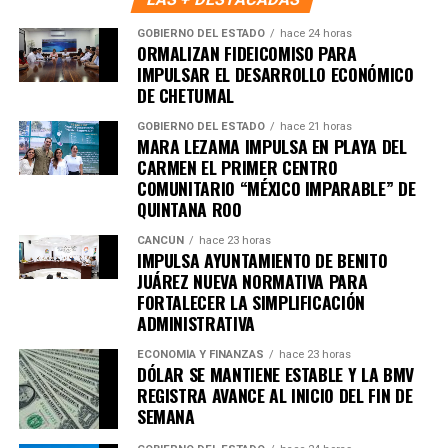
GOBIERNO DEL ESTADO
hace 24 horas
ORMALIZAN FIDEICOMISO PARA
IMPULSAR EL DESARROLLO ECONÓMICO
DE CHETUMAL
GOBIERNO DEL ESTADO
hace 21 horas
MARA LEZAMA IMPULSA EN PLAYA DEL
Recibe las noticias al instante
CARMEN EL PRIMER CENTRO
COMUNITARIO “MÉXICO IMPARABLE” DE
Únete al canal oficial de WhatsApp de
QUINTANA ROO
Quinto Poder
y recibe las noticias más
importantes de Quintana Roo directamente
CANCÚN
hace 23 horas
IMPULSA AYUNTAMIENTO DE BENITO
en tu teléfono.
JUÁREZ NUEVA NORMATIVA PARA
FORTALECER LA SIMPLIFICACIÓN
ADMINISTRATIVA
Unirme al canal de WhatsApp
ECONOMÍA Y FINANZAS
hace 23 horas
DÓLAR SE MANTIENE ESTABLE Y LA BMV
REGISTRA AVANCE AL INICIO DEL FIN DE
SEMANA