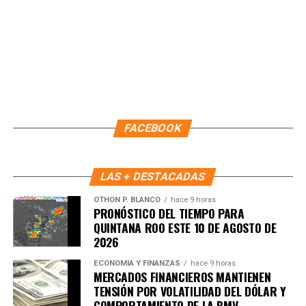
Recibe las noticias al instante
Únete al canal oficial de WhatsApp de
FACEBOOK
Quinto Poder
y recibe las noticias más
importantes de Quintana Roo directamente
en tu teléfono.
LAS + DESTACADAS
OTHON P. BLANCO
hace 9 horas
PRONÓSTICO DEL TIEMPO PARA
Unirme al canal de WhatsApp
QUINTANA ROO ESTE 10 DE AGOSTO DE
2026
ECONOMÍA Y FINANZAS
hace 9 horas
MERCADOS FINANCIEROS MANTIENEN
TENSIÓN POR VOLATILIDAD DEL DÓLAR Y
COMPORTAMIENTO DE LA BMV