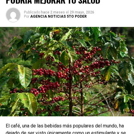
Publicado
hace 2 meses
el
29 mayo, 2026
Por
AGENCIA NOTICIAS 5TO PODER
El café, una de las bebidas más populares del mundo, ha
dejado de ser visto únicamente como un estimulante y se