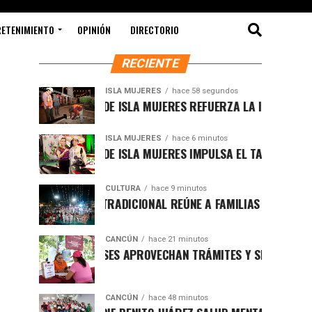
RETENIMIENTO
OPINIÓN
DIRECTORIO
RECIENTE
ISLA MUJERES
hace 58 segundos
GOBIERNO DE ISLA MUJERES REFUERZA LA ILUMINACIÓN Y L
ISLA MUJERES
hace 6 minutos
GOBIERNO DE ISLA MUJERES IMPULSA EL TALENTO LOCAL C
CULTURA
hace 9 minutos
VAQUERÍA TRADICIONAL REÚNE A FAMILIAS Y PRESERVA LAS
CANCÚN
hace 21 minutos
CANCUNENSES APROVECHAN TRÁMITES Y SERVICIOS DEL “DÍ
CANCÚN
hace 48 minutos