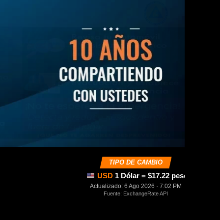
TIPO DE CAMBIO
USD
1 Dólar = $17.22 pesos mexica
Actualizado: 6 Ago 2026 · 7:02 PM
Fuente: ExchangeRate API