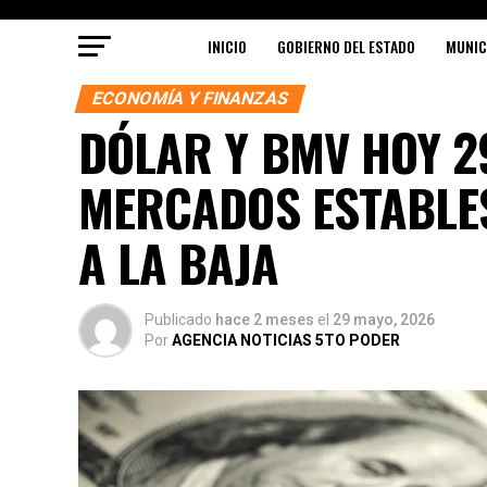
INICIO
GOBIERNO DEL ESTADO
MUNIC
ECONOMÍA Y FINANZAS
DÓLAR Y BMV HOY 2
MERCADOS ESTABLES
A LA BAJA
Publicado
hace 2 meses
el
29 mayo, 2026
Por
AGENCIA NOTICIAS 5TO PODER