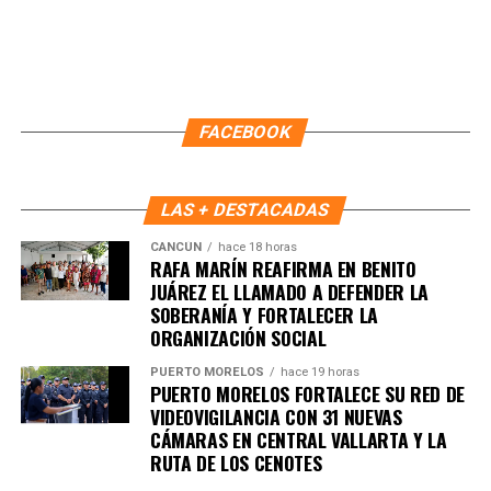
Quinto Poder
y recibe las noticias más
importantes de Quintana Roo directamente
en tu teléfono.
Unirme al canal de WhatsApp
FACEBOOK
LAS + DESTACADAS
CANCÚN
hace 18 horas
RAFA MARÍN REAFIRMA EN BENITO
JUÁREZ EL LLAMADO A DEFENDER LA
SOBERANÍA Y FORTALECER LA
ORGANIZACIÓN SOCIAL
PUERTO MORELOS
hace 19 horas
PUERTO MORELOS FORTALECE SU RED DE
VIDEOVIGILANCIA CON 31 NUEVAS
CÁMARAS EN CENTRAL VALLARTA Y LA
RUTA DE LOS CENOTES