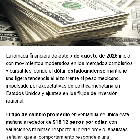
con un incremento aproximado de
0.80%
, impulsado por
emisoras del sector minero y de infraestructura. El
mercado local continúa beneficiándose del fortalecimiento
del peso y de un entorno internacional más estable, lo que
permite mantener una tendencia positiva en el arranque
del mes.
La jornada financiera de este
7 de agosto de 2026
inició
La combinación de un dólar estable y un mercado
con movimientos moderados en los mercados cambiarios
accionario en ascenso genera un ambiente favorable para
y bursátiles, donde el
dólar estadounidense
mantiene
los inversionistas, quienes observan una semana con
una ligera tendencia al alza frente al peso mexicano,
menor presión externa y mejores expectativas de
impulsado por expectativas de política monetaria en
rendimiento.
Estados Unidos y ajustes en los flujos de inversión
regional.
Fuente: 5to Poder Agencia de Noticias
El
tipo de cambio promedio
en ventanilla se ubica esta
mañana alrededor de
$18.12 pesos por dólar
, con
Recibe las noticias al instante
variaciones mínimas respecto al cierre previo. Analistas
señalan que el comportamiento responde a una