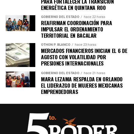
Recibe las noticias al instante
PARA FORTALECER LA TRANSICIÓN
ENERGÉTICA EN QUINTANA ROO
Únete al canal oficial de WhatsApp de
GOBIERNO DEL ESTADO
hace 22 horas
Quinto Poder
y recibe las noticias más
REAFIRMAN COORDINACIÓN PARA
IMPULSAR EL ORDENAMIENTO
importantes de Quintana Roo directamente
TERRITORIAL EN BACALAR
en tu teléfono.
OTHON P. BLANCO
hace 23 horas
MERCADOS FINANCIEROS INICIAN EL 6 DE
Unirme al canal de WhatsApp
AGOSTO CON VOLATILIDAD POR
PRESIONES INTERNACIONALES
GOBIERNO DEL ESTADO
hace 21 horas
MARA LEZAMA RESPALDA EN ORLANDO
EL LIDERAZGO DE MUJERES MEXICANAS
EMPRENDEDORAS