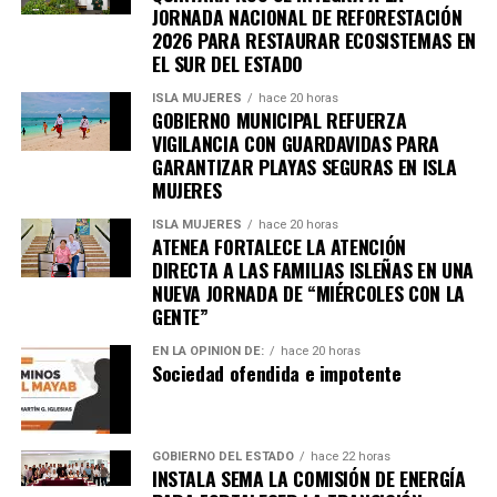
JORNADA NACIONAL DE REFORESTACIÓN
esperar. Daremos seguimiento para el público ha que tiene
Unirme al canal de WhatsApp
2026 PARA RESTAURAR ECOSISTEMAS EN
la última palabra.
EL SUR DEL ESTADO
ooOoo
ISLA MUJERES
hace 20 horas
GOBIERNO MUNICIPAL REFUERZA
VIGILANCIA CON GUARDAVIDAS PARA
GARANTIZAR PLAYAS SEGURAS EN ISLA
MUJERES
ISLA MUJERES
hace 20 horas
ATENEA FORTALECE LA ATENCIÓN
DIRECTA A LAS FAMILIAS ISLEÑAS EN UNA
NUEVA JORNADA DE “MIÉRCOLES CON LA
GENTE”
EN LA OPINIÓN DE:
hace 20 horas
Sociedad ofendida e impotente
GOBIERNO DEL ESTADO
hace 22 horas
INSTALA SEMA LA COMISIÓN DE ENERGÍA