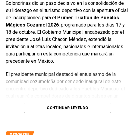
Golondrinas dio un paso decisivo en la consolidación de
su liderazgo en el turismo deportivo con la apertura oficial
de inscripciones para el
Primer Triatlón de Pueblos
Mágicos Cozumel 2026
, programado para los días 17 y
18 de octubre. El Gobierno Municipal, encabezado por el
presidente José Luis Chacón Méndez, extendió la
invitación a atletas locales, nacionales e internacionales
para participar en esta competencia que marcará un
precedente en México.
El presidente municipal destacó el entusiasmo de la
comunidad cozumeleña por ser sede inaugural de este
encuentro deportivo dedicado a los Pueblos Mágicos, el
cual reunirá a competidores de distintos países en un
entorno privilegiado por su belleza natural, infraestructura
CONTINUAR LEYENDO
y hospitalidad. Subrayó que este evento refuerza la visión
de posicionar a Cozumel como
La Isla del Deporte
,
proyectando sus atractivos a nivel mundial.
DEPORTES