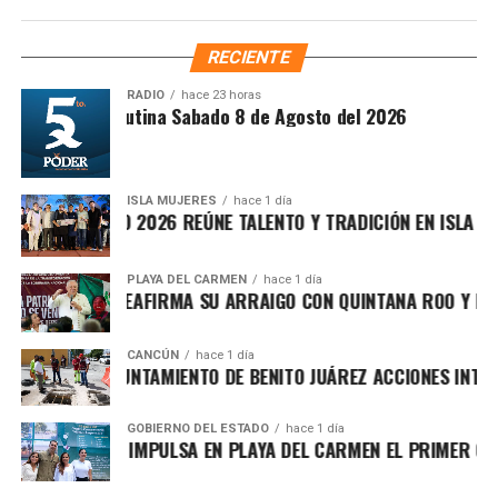
acciones que fortalecen el bienestar y las oportunidades
para la juventud, reconociendo el papel fundamental de
RECIENTE
madres, padres, entrenadores y organizadores en la
formación de mejores ciudadanos.
RADIO
hace 23 horas
Síntesis Matutina Sabado 8 de Agosto del 2026
ISLA MUJERES
hace 1 día
ICHE ISLEÑO 2026 REÚNE TALENTO Y TRADICIÓN EN ISLA MUJER
PLAYA DEL CARMEN
hace 1 día
A MARÍN REAFIRMA SU ARRAIGO CON QUINTANA ROO Y LLAMA 
El director general del Instituto de la Cultura Física y
CANCÚN
hace 1 día
Deporte, Alejandro Luna López, agradeció la confianza de
TALECE AYUNTAMIENTO DE BENITO JUÁREZ ACCIONES INTEGRAL
las familias y resaltó que el voleibol es una disciplina que
une comunidades y deja enseñanzas que trascienden la
GOBIERNO DEL ESTADO
hace 1 día
cancha. Invitó a las y los jugadores a competir con entrega,
A LEZAMA IMPULSA EN PLAYA DEL CARMEN EL PRIMER CENTRO
defender sus colores y disfrutar cada punto como parte
de su desarrollo integral.