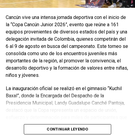
Recibe las noticias al instante
Cancún vive una intensa jornada deportiva con el inicio de
Únete al canal oficial de WhatsApp de
la “Copa Cancún Junior 2026”, evento que reúne a 161
Quinto Poder
y recibe las noticias más
equipos provenientes de diversos estados del país y una
importantes de Quintana Roo directamente
delegación invitada de Colombia, quienes competirán del
en tu teléfono.
6 al 9 de agosto en busca del campeonato. Este torneo se
consolida como uno de los encuentros juveniles más
Unirme al canal de WhatsApp
importantes de la región, al promover la convivencia, el
desarrollo deportivo y la formación de valores entre niñas,
niños y jóvenes.
La inauguración oficial se realizó en el gimnasio “Kuchil
Baxal”, donde la Encargada del Despacho de la
Presidencia Municipal, Landy Guadalupe Canché Pantoja,
destacó que la Copa representa un espacio de unión,
esfuerzo y determinación para miles de participantes que
encuentran en el deporte una oportunidad de crecimiento
CONTINUAR LEYENDO
personal. Subrayó que la administración municipal impulsa