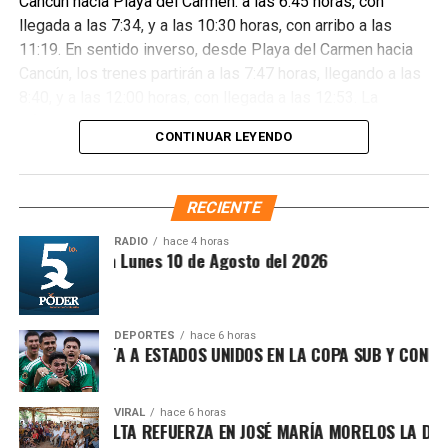
Cancún hacia Playa del Carmen: a las 6:45 horas, con
llegada a las 7:34, y a las 10:30 horas, con arribo a las
11:19. En sentido inverso, desde Playa del Carmen hacia
Cancún, los trenes partirán a las 7:47 horas, llegando a las
8:40, y a las 12:00 horas, con llegada a las 12:53. La
información sobre disponibilidad y reservaciones estará
CONTINUAR LEYENDO
disponible vía telefónica y en los portales oficiales del
Tren Maya.
RECIENTE
RADIO
hace 4 horas
ntesis Matutina Lunes 10 de Agosto del 2026
Previo al enlace, la Gobernadora tomó juramento a los
defensores ambientales en Caobas y reconoció a las
DEPORTES
hace 6 horas
ICO DERROTA A ESTADOS UNIDOS EN LA COPA SUB Y CONFIRMA 
comunidades mayas y ejidatarias que han preservado los
territorios forestales por generaciones. Acompañada por
autoridades civiles y militares, subrayó que la protección
VIRAL
hace 6 horas
 PATY PERALTA REFUERZA EN JOSÉ MARÍA MORELOS LA DEFENSA
ambiental también es una prioridad económica y social