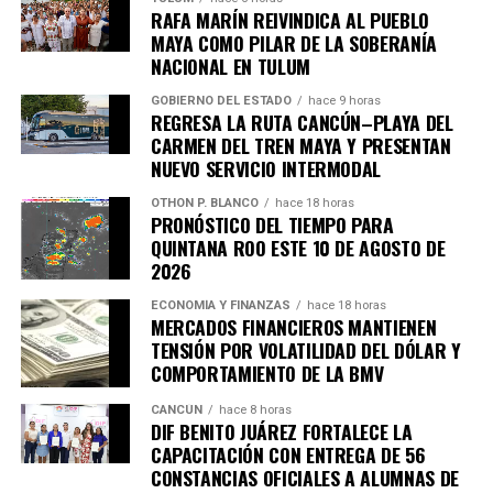
RAFA MARÍN REIVINDICA AL PUEBLO
MAYA COMO PILAR DE LA SOBERANÍA
Únete al canal oficial de WhatsApp de
NACIONAL EN TULUM
Quinto Poder
y recibe las noticias más
importantes de Quintana Roo directamente
GOBIERNO DEL ESTADO
hace 9 horas
REGRESA LA RUTA CANCÚN–PLAYA DEL
en tu teléfono.
CARMEN DEL TREN MAYA Y PRESENTAN
NUEVO SERVICIO INTERMODAL
Unirme al canal de WhatsApp
OTHON P. BLANCO
hace 18 horas
PRONÓSTICO DEL TIEMPO PARA
QUINTANA ROO ESTE 10 DE AGOSTO DE
2026
ECONOMÍA Y FINANZAS
hace 18 horas
MERCADOS FINANCIEROS MANTIENEN
TENSIÓN POR VOLATILIDAD DEL DÓLAR Y
COMPORTAMIENTO DE LA BMV
CANCÚN
hace 8 horas
DIF BENITO JUÁREZ FORTALECE LA
CAPACITACIÓN CON ENTREGA DE 56
CONSTANCIAS OFICIALES A ALUMNAS DE