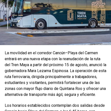
durante el enlace.
La movilidad en el corredor Cancún–Playa del Carmen
entrará en una nueva etapa con la reanudación de la ruta
del Tren Maya a partir del próximo 15 de agosto, anunció la
gobernadora Mara Lezama Espinosa. La operación de esta
ruta ferroviaria, dirigida principalmente a trabajadores,
La Presidenta Claudia Sheinbaum encabezó la ceremonia
estudiantes y visitantes, permitirá fortalecer una de las
nacional desde San Nicolás de los Ranchos, Puebla,
zonas con mayor flujo diario de Quintana Roo y ofrecer una
donde firmó el Decreto que establece la Jornada Nacional
alternativa de transporte más ágil, segura y eficiente.
de Reforestación y tomó juramento a los Defensores del
Medio Ambiente, en el marco del Día Internacional de los
Los horarios establecidos contemplan dos salidas desde
Pueblos Indígenas.