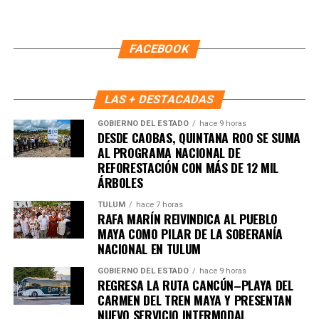
Con esta integración ferroviaria y de transporte urbano, el
gobierno estatal busca mejorar los tiempos de traslado,
ampliar las opciones de movilidad y fortalecer la
FACEBOOK
conectividad en uno de los principales corredores
turísticos del estado, beneficiando tanto a
quintanarroenses como a visitantes.
LAS + DESTACADAS
Fuente: 5to Poder Agencia de Noticias
GOBIERNO DEL ESTADO
hace 9 horas
DESDE CAOBAS, QUINTANA ROO SE SUMA
AL PROGRAMA NACIONAL DE
REFORESTACIÓN CON MÁS DE 12 MIL
ÁRBOLES
Recibe las noticias al instante
TULUM
hace 7 horas
RAFA MARÍN REIVINDICA AL PUEBLO
MAYA COMO PILAR DE LA SOBERANÍA
Únete al canal oficial de WhatsApp de
NACIONAL EN TULUM
Quinto Poder
y recibe las noticias más
importantes de Quintana Roo directamente
GOBIERNO DEL ESTADO
hace 9 horas
REGRESA LA RUTA CANCÚN–PLAYA DEL
en tu teléfono.
CARMEN DEL TREN MAYA Y PRESENTAN
NUEVO SERVICIO INTERMODAL