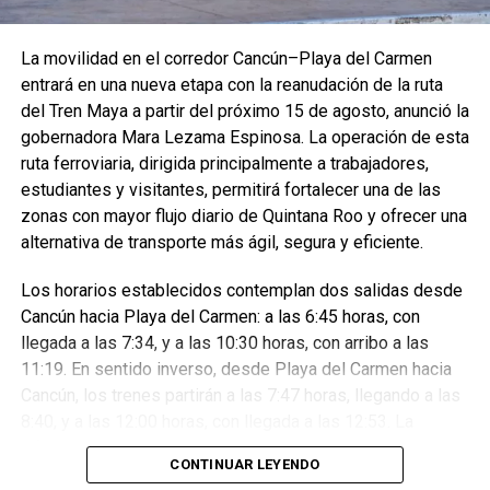
La movilidad en el corredor Cancún–Playa del Carmen
entrará en una nueva etapa con la reanudación de la ruta
del Tren Maya a partir del próximo 15 de agosto, anunció la
gobernadora Mara Lezama Espinosa. La operación de esta
ruta ferroviaria, dirigida principalmente a trabajadores,
La Presidenta Claudia Sheinbaum encabezó la ceremonia
estudiantes y visitantes, permitirá fortalecer una de las
nacional desde San Nicolás de los Ranchos, Puebla,
zonas con mayor flujo diario de Quintana Roo y ofrecer una
donde firmó el Decreto que establece la Jornada Nacional
alternativa de transporte más ágil, segura y eficiente.
de Reforestación y tomó juramento a los Defensores del
Medio Ambiente, en el marco del Día Internacional de los
Los horarios establecidos contemplan dos salidas desde
Pueblos Indígenas.
Cancún hacia Playa del Carmen: a las 6:45 horas, con
llegada a las 7:34, y a las 10:30 horas, con arribo a las
11:19. En sentido inverso, desde Playa del Carmen hacia
Cancún, los trenes partirán a las 7:47 horas, llegando a las
8:40, y a las 12:00 horas, con llegada a las 12:53. La
información sobre disponibilidad y reservaciones estará
CONTINUAR LEYENDO
disponible vía telefónica y en los portales oficiales del