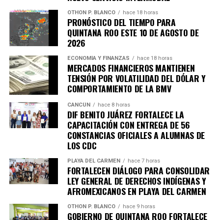
Unirme al canal de WhatsApp
OTHON P. BLANCO
hace 18 horas
PRONÓSTICO DEL TIEMPO PARA
QUINTANA ROO ESTE 10 DE AGOSTO DE
2026
ECONOMÍA Y FINANZAS
hace 18 horas
MERCADOS FINANCIEROS MANTIENEN
TENSIÓN POR VOLATILIDAD DEL DÓLAR Y
COMPORTAMIENTO DE LA BMV
CANCÚN
hace 8 horas
DIF BENITO JUÁREZ FORTALECE LA
CAPACITACIÓN CON ENTREGA DE 56
CONSTANCIAS OFICIALES A ALUMNAS DE
LOS CDC
PLAYA DEL CARMEN
hace 7 horas
FORTALECEN DIÁLOGO PARA CONSOLIDAR
LEY GENERAL DE DERECHOS INDÍGENAS Y
AFROMEXICANOS EN PLAYA DEL CARMEN
OTHON P. BLANCO
hace 9 horas
GOBIERNO DE QUINTANA ROO FORTALECE