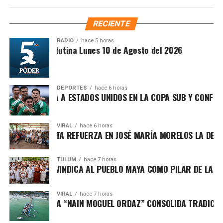
Tren Maya.
RECIENTE
RADIO
hace 5 horas
Síntesis Matutina Lunes 10 de Agosto del 2026
Previo al enlace, la Gobernadora tomó juramento a los
defensores ambientales en Caobas y reconoció a las
DEPORTES
hace 6 horas
CO DERROTA A ESTADOS UNIDOS EN LA COPA SUB Y CONFIRMA 
comunidades mayas y ejidatarias que han preservado los
territorios forestales por generaciones. Acompañada por
autoridades civiles y militares, subrayó que la protección
VIRAL
hace 6 horas
PATY PERALTA REFUERZA EN JOSÉ MARÍA MORELOS LA DEFENSA 
ambiental también es una prioridad económica y social
para una entidad cuya actividad turística depende de sus
recursos naturales.
TULUM
hace 7 horas
 MARÍN REIVINDICA AL PUEBLO MAYA COMO PILAR DE LA SOBER
Fuente: 5to Poder Agencia de Noticias
VIRAL
hace 7 horas
EO DE PESCA “NAIN MOGUEL ORDAZ” CONSOLIDA TRADICIÓN EN