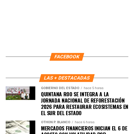
Fuente: 5to Poder Agencia de Noticias
FACEBOOK
LAS + DESTACADAS
GOBIERNO DEL ESTADO
hace 5 horas
QUINTANA ROO SE INTEGRA A LA
JORNADA NACIONAL DE REFORESTACIÓN
2026 PARA RESTAURAR ECOSISTEMAS EN
EL SUR DEL ESTADO
OTHON P. BLANCO
hace 6 horas
Recibe las noticias al instante
MERCADOS FINANCIEROS INICIAN EL 6 DE