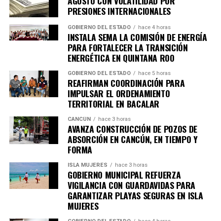
AGOSTO CON VOLATILIDAD POR
Únete al canal oficial de WhatsApp de
PRESIONES INTERNACIONALES
Quinto Poder
y recibe las noticias más
GOBIERNO DEL ESTADO
hace 4 horas
importantes de Quintana Roo directamente
INSTALA SEMA LA COMISIÓN DE ENERGÍA
en tu teléfono.
PARA FORTALECER LA TRANSICIÓN
ENERGÉTICA EN QUINTANA ROO
Unirme al canal de WhatsApp
GOBIERNO DEL ESTADO
hace 5 horas
REAFIRMAN COORDINACIÓN PARA
IMPULSAR EL ORDENAMIENTO
TERRITORIAL EN BACALAR
CANCÚN
hace 3 horas
AVANZA CONSTRUCCIÓN DE POZOS DE
ABSORCIÓN EN CANCÚN, EN TIEMPO Y
FORMA
ISLA MUJERES
hace 3 horas
GOBIERNO MUNICIPAL REFUERZA
VIGILANCIA CON GUARDAVIDAS PARA
GARANTIZAR PLAYAS SEGURAS EN ISLA
MUJERES