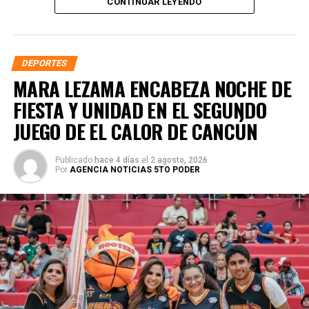
CONTINUAR LEYENDO
de la juventud quintanarroense.
DEPORTES
MARA LEZAMA ENCABEZA NOCHE DE
FIESTA Y UNIDAD EN EL SEGUNDO
JUEGO DE EL CALOR DE CANCÚN
Publicado
hace 4 días
el
2 agosto, 2026
Por
AGENCIA NOTICIAS 5TO PODER
En concordancia con el
Nuevo Acuerdo por el Bienestar
y Desarrollo
, impulsado por la gobernadora Mara Lezama
Espinosa, ambas instituciones coincidieron en que la
educación y el deporte deben caminar de la mano para
garantizar que las y los jóvenes cuenten con herramientas