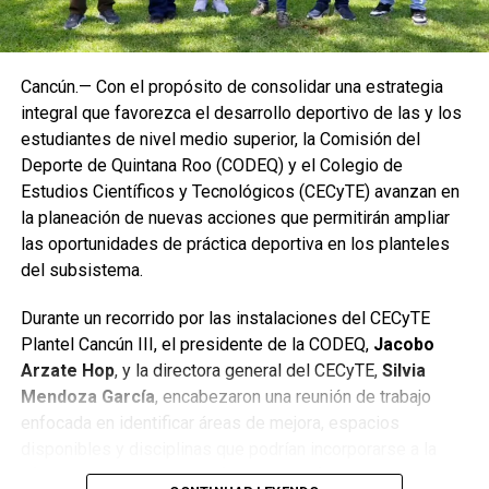
Cancún.— Con el propósito de consolidar una estrategia
integral que favorezca el desarrollo deportivo de las y los
estudiantes de nivel medio superior, la Comisión del
Deporte de Quintana Roo (CODEQ) y el Colegio de
Estudios Científicos y Tecnológicos (CECyTE) avanzan en
la planeación de nuevas acciones que permitirán ampliar
las oportunidades de práctica deportiva en los planteles
del subsistema.
Durante un recorrido por las instalaciones del CECyTE
Plantel Cancún III, el presidente de la CODEQ,
Jacobo
Arzate Hop
, y la directora general del CECyTE,
Silvia
Mendoza García
, encabezaron una reunión de trabajo
enfocada en identificar áreas de mejora, espacios
disponibles y disciplinas que podrían incorporarse a la
oferta extracurricular para fortalecer la formación integral