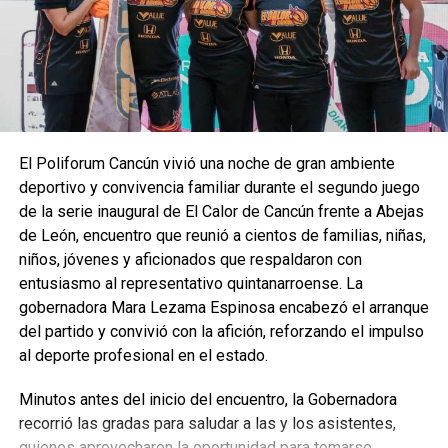
que fortalezcan su crecimiento físico, emocional y social.
Arzate Hop destacó que el objetivo es que el deporte sea
una prioridad dentro de la vida estudiantil, por lo que se
proyectan alternativas que permitan a las y los alumnos
acceder a diversas disciplinas, así como a infraestructura
adecuada para su práctica. Añadió que se trabaja en definir
El Poliforum Cancún vivió una noche de gran ambiente
qué deportes pueden implementarse y qué recursos se
deportivo y convivencia familiar durante el segundo juego
requieren para su operación.
de la serie inaugural de El Calor de Cancún frente a Abejas
Por su parte, Silvia Mendoza subrayó que este primer
de León, encuentro que reunió a cientos de familias, niñas,
recorrido marca el inicio de una ruta de colaboración que
niños, jóvenes y aficionados que respaldaron con
permitirá enriquecer las actividades extracurriculares del
entusiasmo al representativo quintanarroense. La
CECyTE, reiterando que el deporte es un pilar fundamental
gobernadora Mara Lezama Espinosa encabezó el arranque
para el desarrollo de cada estudiante.
del partido y convivió con la afición, reforzando el impulso
al deporte profesional en el estado.
Fuente: 5to Poder Agencia de Noticias
Minutos antes del inicio del encuentro, la Gobernadora
recorrió las gradas para saludar a las y los asistentes,
quienes aprovecharon la oportunidad para tomarse