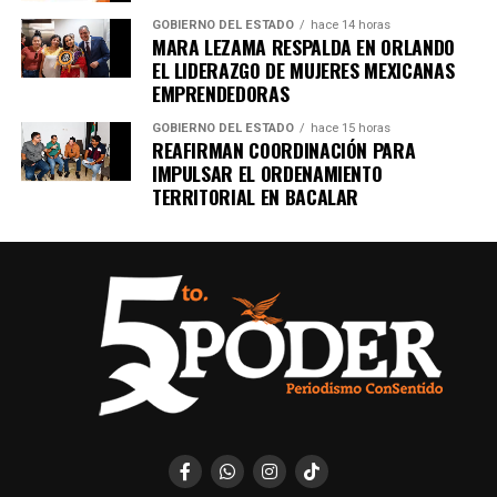
GOBIERNO DEL ESTADO
hace 14 horas
MARA LEZAMA RESPALDA EN ORLANDO
EL LIDERAZGO DE MUJERES MEXICANAS
EMPRENDEDORAS
GOBIERNO DEL ESTADO
hace 15 horas
REAFIRMAN COORDINACIÓN PARA
IMPULSAR EL ORDENAMIENTO
TERRITORIAL EN BACALAR
Recibe las noticias al instante
Únete al canal oficial de WhatsApp de
Quinto Poder
y recibe las noticias más
importantes de Quintana Roo directamente
en tu teléfono.
Unirme al canal de WhatsApp