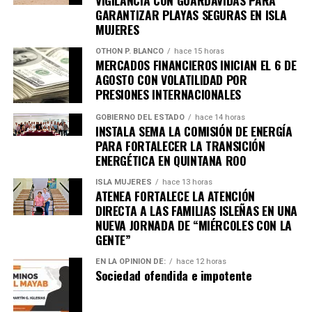
GARANTIZAR PLAYAS SEGURAS EN ISLA
Villanueva, junto con la iniciativa privada, organizaron un
MUJERES
concurso “Tu bote, tu identidad”, mediante el cual se
entregaron botes de basura a familias holboxeñas con el
OTHON P. BLANCO
hace 15 horas
MERCADOS FINANCIEROS INICIAN EL 6 DE
propósito de que cada vivienda cuente con un recipiente
AGOSTO CON VOLATILIDAD POR
para almacenar correctamente sus desechos antes de la
PRESIONES INTERNACIONALES
recolección.
Ese concurso lo ganó el ciudadano Jhonny Manuel Moguel
GOBIERNO DEL ESTADO
hace 14 horas
INSTALA SEMA LA COMISIÓN DE ENERGÍA
Canto, quien obtuvo como premio una estancia de tres
PARA FORTALECER LA TRANSICIÓN
noches para dos personas en un hotel de la Riviera Maya,
ENERGÉTICA EN QUINTANA ROO
cortesía de la empresa “Viajes Lili”, que además participó
como patrocinadora de la entrega de contenedores. Al
ISLA MUJERES
hace 13 horas
ATENEA FORTALECE LA ATENCIÓN
tiempo…
DIRECTA A LAS FAMILIAS ISLEÑAS EN UNA
NUEVA JORNADA DE “MIÉRCOLES CON LA
GENTE”
EN LA OPINIÓN DE:
hace 12 horas
Sociedad ofendida e impotente