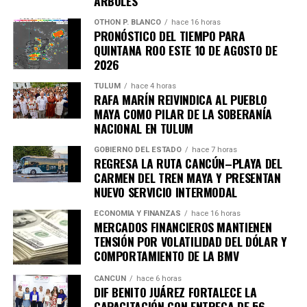
ÁRBOLES
Únete al canal oficial de WhatsApp de
Quinto Poder
y recibe las noticias más
OTHON P. BLANCO
hace 16 horas
PRONÓSTICO DEL TIEMPO PARA
importantes de Quintana Roo directamente
QUINTANA ROO ESTE 10 DE AGOSTO DE
en tu teléfono.
2026
TULUM
hace 4 horas
Unirme al canal de WhatsApp
RAFA MARÍN REIVINDICA AL PUEBLO
MAYA COMO PILAR DE LA SOBERANÍA
NACIONAL EN TULUM
GOBIERNO DEL ESTADO
hace 7 horas
REGRESA LA RUTA CANCÚN–PLAYA DEL
CARMEN DEL TREN MAYA Y PRESENTAN
NUEVO SERVICIO INTERMODAL
ECONOMÍA Y FINANZAS
hace 16 horas
MERCADOS FINANCIEROS MANTIENEN
TENSIÓN POR VOLATILIDAD DEL DÓLAR Y
COMPORTAMIENTO DE LA BMV
CANCÚN
hace 6 horas
DIF BENITO JUÁREZ FORTALECE LA
CAPACITACIÓN CON ENTREGA DE 56