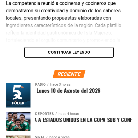
La competencia reunió a cocineras y cocineros que
demostraron su creatividad y dominio de los sabores
locales, presentando propuestas elaboradas con
ingredientes característicos de la región. Cada platillo
reflejó la identidad gastronómica de Isla Mujeres,
fortaleciendo el orgullo comunitario y promoviendo la
preservación de las tradiciones culinarias que han dado
CONTINUAR LEYENDO
prestigio al destino.
RECIENTE
RADIO
hace 3 horas
ntesis Matutina Lunes 10 de Agosto del 2026
DEPORTES
hace 4 horas
Recibe las noticias al instante
CO DERROTA A ESTADOS UNIDOS EN LA COPA SUB Y CONFIRMA S
Únete al canal oficial de WhatsApp de
Quinto Poder
y recibe las noticias más
VIRAL
hace 4 horas