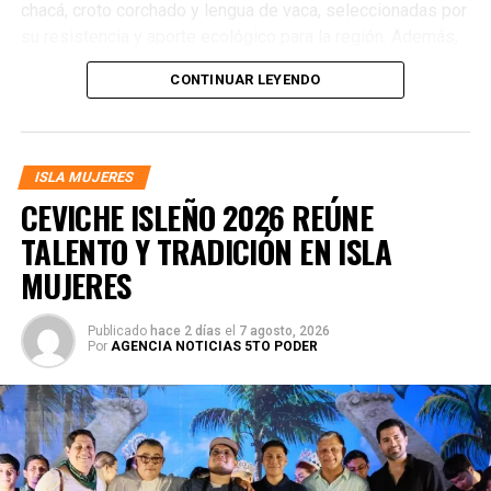
chacá, croto corchado y lengua de vaca, seleccionadas por
su resistencia y aporte ecológico para la región. Además,
los más pequeños participaron en el rally infantil
CONTINUAR LEYENDO
“Semillitas que Transforman”, una dinámica diseñada para
fomentar el cuidado del entorno desde la primera infancia
y fortalecer la educación ambiental como parte de la
formación comunitaria.
ISLA MUJERES
CEVICHE ISLEÑO 2026 REÚNE
TALENTO Y TRADICIÓN EN ISLA
MUJERES
Publicado
hace 2 días
el
7 agosto, 2026
Por
AGENCIA NOTICIAS 5TO PODER