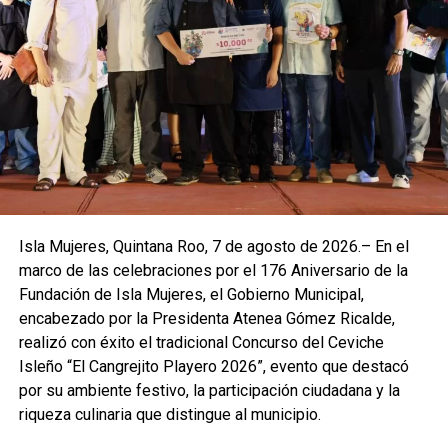
La jornada permitió promover la importancia de preservar
los recursos naturales, al tiempo que generó espacios de
convivencia y participación ciudadana. Con estas acciones,
el Gobierno Municipal reafirma su compromiso de
sumarse a las iniciativas nacionales que buscan construir
territorios más verdes, sostenibles y con mejores
condiciones para las futuras generaciones.
La administración de Atenea Gómez Ricalde destacó que
Isla Mujeres, Quintana Roo, 7 de agosto de 2026.– En el
la reforestación es una tarea permanente que requiere la
marco de las celebraciones por el 176 Aniversario de la
colaboración de instituciones y ciudadanía, por lo que
Fundación de Isla Mujeres, el Gobierno Municipal,
continuará impulsando programas y actividades que
encabezado por la Presidenta Atenea Gómez Ricalde,
fortalezcan la cultura ambiental en Isla Mujeres. La
realizó con éxito el tradicional Concurso del Ceviche
participación activa de las familias demuestra que la
Isleño “El Cangrejito Playero 2026”, evento que destacó
protección del medio ambiente es una responsabilidad
por su ambiente festivo, la participación ciudadana y la
compartida y un legado que se construye día a día.
riqueza culinaria que distingue al municipio.
Fuente: 5to Poder Agencia de Noticias