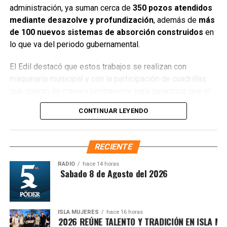
administración, ya suman cerca de
350 pozos atendidos
mediante desazolve y profundización
, además de
más
El Gobierno Municipal reafirmó su compromiso de seguir
de 100 nuevos sistemas de absorción construidos
en
fortaleciendo la promoción del destino y de trabajar de
lo que va del periodo gubernamental.
manera conjunta con autoridades estatales, federales y el
sector privado, con el objetivo de consolidar a Cozumel
El Edil destacó que estos trabajos se realizan con
como uno de los destinos más importantes de México y
maquinaria municipal y con la participación de cuadrillas
el Caribe, manteniendo un crecimiento sostenido en
que operan de manera permanente para garantizar que el
movilidad, conectividad y desarrollo turístico.
agua pluvial fluya de forma adecuada. “Ya hemos
CONTINUAR LEYENDO
desazolvado y profundizado alrededor de 345 pozos de
Fuente: 5to Poder Agencia de Noticias
absorción y creado otros 100 nuevos sistemas pluviables,
con ayuda de la maquinaria del pueblo”, afirmó Chacón
RECIENTE
Méndez al supervisar las labores.
RADIO
hace 14 horas
ntesis Matutina Sabado 8 de Agosto del 2026
ISLA MUJERES
hace 16 horas
ICHE ISLEÑO 2026 REÚNE TALENTO Y TRADICIÓN EN ISLA MUJERE