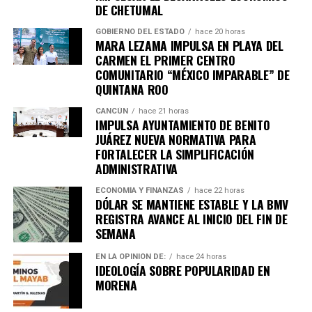
DE CHETUMAL
GOBIERNO DEL ESTADO
hace 20 horas
MARA LEZAMA IMPULSA EN PLAYA DEL
CARMEN EL PRIMER CENTRO
COMUNITARIO “MÉXICO IMPARABLE” DE
Recibe las noticias al instante
QUINTANA ROO
Únete al canal oficial de WhatsApp de
CANCÚN
hace 21 horas
IMPULSA AYUNTAMIENTO DE BENITO
Quinto Poder
y recibe las noticias más
JUÁREZ NUEVA NORMATIVA PARA
importantes de Quintana Roo directamente
FORTALECER LA SIMPLIFICACIÓN
en tu teléfono.
ADMINISTRATIVA
ECONOMÍA Y FINANZAS
hace 22 horas
Unirme al canal de WhatsApp
DÓLAR SE MANTIENE ESTABLE Y LA BMV
REGISTRA AVANCE AL INICIO DEL FIN DE
SEMANA
EN LA OPINIÓN DE:
hace 24 horas
IDEOLOGÍA SOBRE POPULARIDAD EN
MORENA