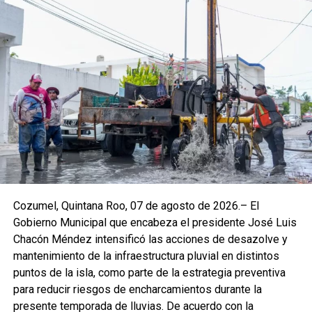
confiable y de clase mundial.
El muelle de pasajeros San Miguel continúa siendo un
punto estratégico para la economía local, al fungir como la
principal puerta de entrada para visitantes y habitantes
que se trasladan entre la isla y el continente. Su operación
impulsa el intercambio comercial, social y turístico,
generando beneficios directos para miles de familias
cozumeleñas.
Cozumel, Quintana Roo, 07 de agosto de 2026.– El
Gobierno Municipal que encabeza el presidente José Luis
Chacón Méndez intensificó las acciones de desazolve y
mantenimiento de la infraestructura pluvial en distintos
puntos de la isla, como parte de la estrategia preventiva
para reducir riesgos de encharcamientos durante la
presente temporada de lluvias. De acuerdo con la