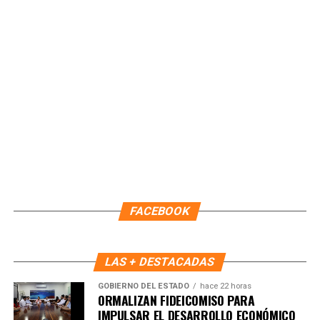
ciudadanos y prioriza las zonas que requieren
mantenimiento preventivo. Asimismo, reiteró que el
Gobierno Municipal trabaja las 24 horas del día, los siete
días de la semana, utilizando recursos públicos para
fortalecer la infraestructura urbana y proteger el bienestar
de las y los cozumeleños.
Fuente: 5to Poder Agencia de Noticias
FACEBOOK
LAS + DESTACADAS
GOBIERNO DEL ESTADO
hace 22 horas
ORMALIZAN FIDEICOMISO PARA
IMPULSAR EL DESARROLLO ECONÓMICO