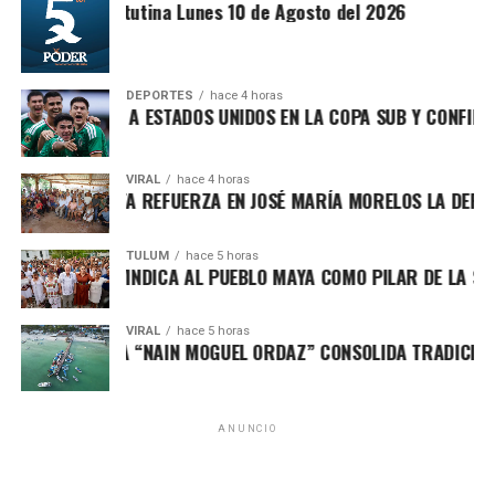
Síntesis Matutina Lunes 10 de Agosto del 2026
Previo al enlace, la Gobernadora tomó juramento a los
defensores ambientales en Caobas y reconoció a las
DEPORTES
hace 4 horas
CO DERROTA A ESTADOS UNIDOS EN LA COPA SUB Y CONFIRMA 
comunidades mayas y ejidatarias que han preservado los
territorios forestales por generaciones. Acompañada por
autoridades civiles y militares, subrayó que la protección
VIRAL
hace 4 horas
PATY PERALTA REFUERZA EN JOSÉ MARÍA MORELOS LA DEFENSA
ambiental también es una prioridad económica y social
para una entidad cuya actividad turística depende de sus
recursos naturales.
TULUM
hace 5 horas
 MARÍN REIVINDICA AL PUEBLO MAYA COMO PILAR DE LA SOBE
Fuente: 5to Poder Agencia de Noticias
VIRAL
hace 5 horas
EO DE PESCA “NAIN MOGUEL ORDAZ” CONSOLIDA TRADICIÓN E
ANUNCIO