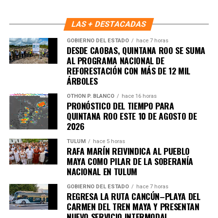
turísticos del estado, beneficiando tanto a
quintanarroenses como a visitantes.
LAS + DESTACADAS
Fuente: 5to Poder Agencia de Noticias
GOBIERNO DEL ESTADO
hace 7 horas
DESDE CAOBAS, QUINTANA ROO SE SUMA
AL PROGRAMA NACIONAL DE
REFORESTACIÓN CON MÁS DE 12 MIL
ÁRBOLES
Recibe las noticias al instante
OTHON P. BLANCO
hace 16 horas
PRONÓSTICO DEL TIEMPO PARA
QUINTANA ROO ESTE 10 DE AGOSTO DE
Únete al canal oficial de WhatsApp de
2026
Quinto Poder
y recibe las noticias más
importantes de Quintana Roo directamente
TULUM
hace 5 horas
RAFA MARÍN REIVINDICA AL PUEBLO
en tu teléfono.
MAYA COMO PILAR DE LA SOBERANÍA
NACIONAL EN TULUM
Unirme al canal de WhatsApp
GOBIERNO DEL ESTADO
hace 7 horas
REGRESA LA RUTA CANCÚN–PLAYA DEL
CARMEN DEL TREN MAYA Y PRESENTAN
NUEVO SERVICIO INTERMODAL