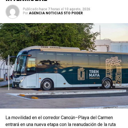
árboles con el acompañamiento de dependencias
federales y estatales como SADER, SEMARNAT,
Publicado
hace 7 horas
el
10 agosto, 2026
Por
AGENCIA NOTICIAS 5TO PODER
CONAGUA, CONANP, CONAFOR y Sembrando Vida. En su
mensaje, Mara Lezama destacó que esta estrategia
nacional coloca a la naturaleza en el centro del bienestar y
reafirma el compromiso de Quintana Roo con la protección
ambiental. “Hoy sembramos árboles, pero en realidad
estamos sembrando el futuro de México”, expresó
durante el enlace.
La movilidad en el corredor Cancún–Playa del Carmen
entrará en una nueva etapa con la reanudación de la ruta