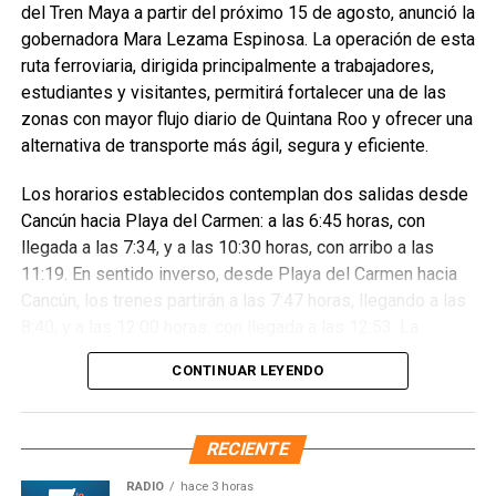
del Tren Maya a partir del próximo 15 de agosto, anunció la
gobernadora Mara Lezama Espinosa. La operación de esta
ruta ferroviaria, dirigida principalmente a trabajadores,
La Presidenta Claudia Sheinbaum encabezó la ceremonia
estudiantes y visitantes, permitirá fortalecer una de las
nacional desde San Nicolás de los Ranchos, Puebla,
zonas con mayor flujo diario de Quintana Roo y ofrecer una
donde firmó el Decreto que establece la Jornada Nacional
alternativa de transporte más ágil, segura y eficiente.
de Reforestación y tomó juramento a los Defensores del
Medio Ambiente, en el marco del Día Internacional de los
Los horarios establecidos contemplan dos salidas desde
Pueblos Indígenas.
Cancún hacia Playa del Carmen: a las 6:45 horas, con
llegada a las 7:34, y a las 10:30 horas, con arribo a las
11:19. En sentido inverso, desde Playa del Carmen hacia
Cancún, los trenes partirán a las 7:47 horas, llegando a las
8:40, y a las 12:00 horas, con llegada a las 12:53. La
información sobre disponibilidad y reservaciones estará
CONTINUAR LEYENDO
disponible vía telefónica y en los portales oficiales del
Tren Maya.
RECIENTE
RADIO
hace 3 horas