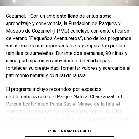
reconocimiento a la artista invitada y felicitaron al coro por
su disciplina y entusiasmo.
Cozumel.– Con un ambiente lleno de entusiasmo,
aprendizaje y convivencia, la Fundación de Parques y
Museos de Cozumel (FPMC) concluyó con éxito el curso
de verano “Pequeños Aventureros”, uno de los programas
vacacionales más representativos y esperados por las
familias cozumeleñas. Durante dos semanas, 90 niñas y
niños participaron en actividades diseñadas para
fortalecer su creatividad, fomentar valores y acercarlos al
patrimonio natural y cultural de la isla.
El programa incluyó recorridos por espacios
emblemáticos como el Parque Natural Chankanaab, el
Parque Ecoturístico Punta Sur, el Museo de la Isla, el
La magia continuó fuera del escenario con la presencia de
Planetario Cha’an Ka’an y Bee Friendly, donde las y los
personajes como La Sirenita y Mickey Mouse, quienes
participantes descubrieron la riqueza ambiental, histórica y
convivieron con las familias y se tomaron fotografías.
turística de Cozumel mediante dinámicas interactivas y
Además, se repartieron globos como un detalle especial
CONTINUAR LEYENDO
educativas. Asimismo, se realizaron talleres de pintura,
para las niñas y los niños. La maestra Argelia Chacón Díaz