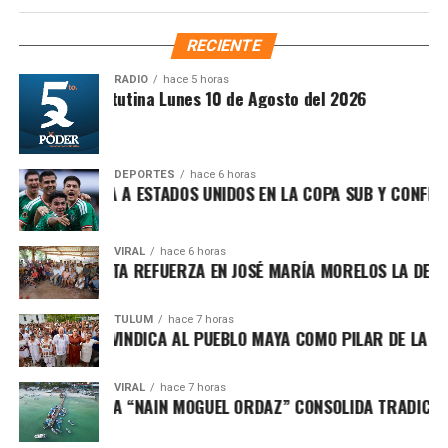
clases de baile, actividades recreativas, una feria
anunció que ya se prepara una tercera función del recital,
ambiental y ejercicios de activación física en la unidad
RECIENTE
con el objetivo de que más personas puedan disfrutar
deportiva Bicentenario, además de un emocionante paseo
este espectáculo.
en el barco pirata, que se convirtió en una de las
RADIO
hace 5 horas
Síntesis Matutina Lunes 10 de Agosto del 2026
experiencias más memorables.
Fuente: 5to Poder Agencia de Noticias
DEPORTES
hace 6 horas
CO DERROTA A ESTADOS UNIDOS EN LA COPA SUB Y CONFIRMA 
VIRAL
hace 6 horas
PATY PERALTA REFUERZA EN JOSÉ MARÍA MORELOS LA DEFENSA
TULUM
hace 7 horas
 MARÍN REIVINDICA AL PUEBLO MAYA COMO PILAR DE LA SOBE
VIRAL
hace 7 horas
EO DE PESCA “NAIN MOGUEL ORDAZ” CONSOLIDA TRADICIÓN E
Entre las actividades más apreciadas destacó la
tradicional “mañanada”, que llenó de energía cada jornada