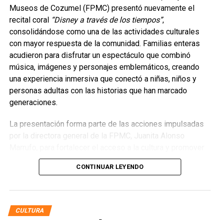
Museos de Cozumel (FPMC) presentó nuevamente el
recital coral
“Disney a través de los tiempos”
,
consolidándose como una de las actividades culturales
con mayor respuesta de la comunidad. Familias enteras
acudieron para disfrutar un espectáculo que combinó
música, imágenes y personajes emblemáticos, creando
una experiencia inmersiva que conectó a niñas, niños y
personas adultas con las historias que han marcado
generaciones.
La presentación forma parte de las acciones impulsadas
por la directora general de la FPMC, Juanita Alonso
Marrufo, para fortalecer el acceso a la cultura y promover
el desarrollo artístico en espacios seguros y de sana
CONTINUAR LEYENDO
convivencia. Bajo la dirección de la maestra Argelia Chacón
Díaz, el coro interpretó 25 temas de producciones
icónicas como
Fantasía
,
El Rey León
,
La Bella y la Bestia
,
Aladdín
,
La Sirenita
,
Mulán
,
Toy Story
,
Pocahontas
y
CULTURA
Frozen
, despertando emociones y recuerdos entre el