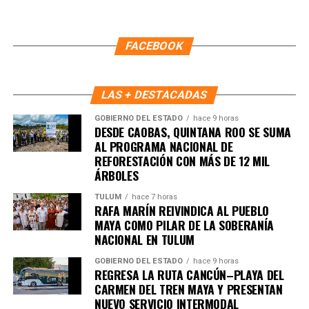
FACEBOOK
LAS + DESTACADAS
GOBIERNO DEL ESTADO
hace 9 horas
DESDE CAOBAS, QUINTANA ROO SE SUMA
AL PROGRAMA NACIONAL DE
REFORESTACIÓN CON MÁS DE 12 MIL
ÁRBOLES
TULUM
hace 7 horas
RAFA MARÍN REIVINDICA AL PUEBLO
MAYA COMO PILAR DE LA SOBERANÍA
NACIONAL EN TULUM
Recibe las noticias al instante
GOBIERNO DEL ESTADO
hace 9 horas
REGRESA LA RUTA CANCÚN–PLAYA DEL
CARMEN DEL TREN MAYA Y PRESENTAN
Únete al canal oficial de WhatsApp de
NUEVO SERVICIO INTERMODAL
Quinto Poder
y recibe las noticias más