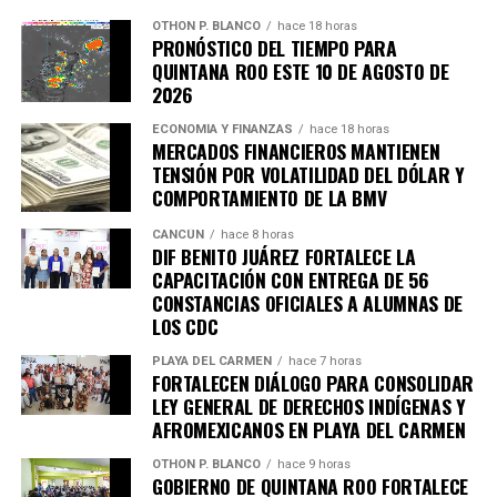
importantes de Quintana Roo directamente
OTHON P. BLANCO
hace 18 horas
PRONÓSTICO DEL TIEMPO PARA
en tu teléfono.
QUINTANA ROO ESTE 10 DE AGOSTO DE
2026
Unirme al canal de WhatsApp
ECONOMÍA Y FINANZAS
hace 18 horas
MERCADOS FINANCIEROS MANTIENEN
TENSIÓN POR VOLATILIDAD DEL DÓLAR Y
COMPORTAMIENTO DE LA BMV
CANCÚN
hace 8 horas
DIF BENITO JUÁREZ FORTALECE LA
CAPACITACIÓN CON ENTREGA DE 56
CONSTANCIAS OFICIALES A ALUMNAS DE
LOS CDC
PLAYA DEL CARMEN
hace 7 horas
FORTALECEN DIÁLOGO PARA CONSOLIDAR
LEY GENERAL DE DERECHOS INDÍGENAS Y
AFROMEXICANOS EN PLAYA DEL CARMEN
OTHON P. BLANCO
hace 9 horas
GOBIERNO DE QUINTANA ROO FORTALECE