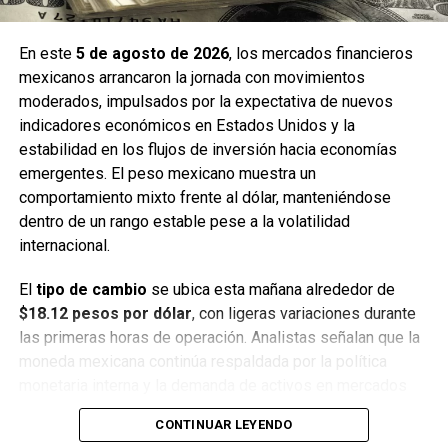
controlada genera un panorama de relativa calma para los
inversionistas, aunque recomiendan mantenerse atentos a
En este
5 de agosto de 2026
, los mercados financieros
los anuncios internacionales que podrían influir en el
mexicanos arrancaron la jornada con movimientos
comportamiento del peso en los próximos días.
moderados, impulsados por la expectativa de nuevos
indicadores económicos en Estados Unidos y la
Fuente: 5to Poder Agencia de Noticias
estabilidad en los flujos de inversión hacia economías
emergentes. El peso mexicano muestra un
comportamiento mixto frente al dólar, manteniéndose
Recibe las noticias al instante
dentro de un rango estable pese a la volatilidad
internacional.
Únete al canal oficial de WhatsApp de
Quinto Poder
y recibe las noticias más
El
tipo de cambio
se ubica esta mañana alrededor de
importantes de Quintana Roo directamente
$18.12 pesos por dólar
, con ligeras variaciones durante
en tu teléfono.
las primeras horas de operación. Analistas señalan que la
moneda mexicana continúa respaldada por la política
monetaria interna y la demanda de activos en mercados
Unirme al canal de WhatsApp
emergentes, aunque persisten riesgos asociados a la
CONTINUAR LEYENDO
inflación global y los movimientos de la Reserva Federal.