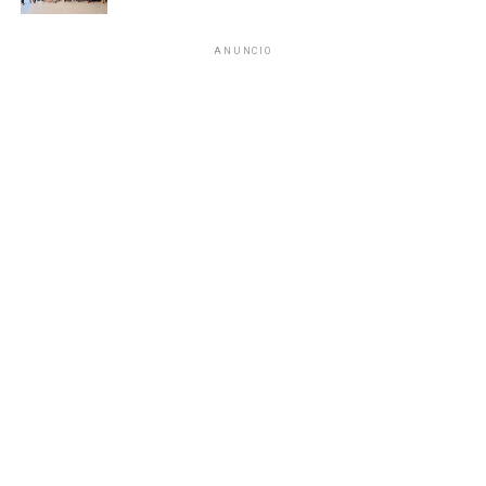
moderada, en espera de reportes corporativos y
movimientos en Wall Street.
ANUNCIO
Fuente: 5to Poder Agencia de Noticias
Recibe las noticias al instante
Únete al canal oficial de WhatsApp de
Quinto Poder
y recibe las noticias más
importantes de Quintana Roo directamente
en tu teléfono.
Unirme al canal de WhatsApp