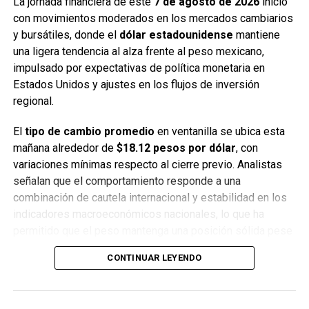
La jornada financiera de este
7 de agosto de 2026
inició
con movimientos moderados en los mercados cambiarios
y bursátiles, donde el
dólar estadounidense
mantiene
una ligera tendencia al alza frente al peso mexicano,
impulsado por expectativas de política monetaria en
Estados Unidos y ajustes en los flujos de inversión
regional.
El
tipo de cambio promedio
en ventanilla se ubica esta
mañana alrededor de
$18.12 pesos por dólar
, con
variaciones mínimas respecto al cierre previo. Analistas
señalan que el comportamiento responde a una
combinación de cautela internacional y estabilidad en los
indicadores macroeconómicos nacionales, lo que ha
permitido que el peso mantenga una posición sólida pese
a la presión externa.
CONTINUAR LEYENDO
En los bancos más importantes del país, el dólar se cotiza
de la siguiente manera: