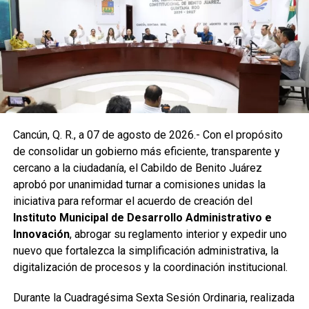
pluvial localizado en el cruce de la Calle 53 con Calle 112.
Con apoyo de una máquina perforadora y una unidad
Vactor, se liberó el captador para prevenir
encharcamientos y mejorar el flujo hidráulico, lo que fue
reconocido por la comunidad como una respuesta
oportuna del gobierno municipal.
Las labores continuaron en la Supermanzana 236, donde
Cancún, Q. R., a 07 de agosto de 2026.- Con el propósito
se reconstruyó la losa de bóveda y se instaló una nueva
de consolidar un gobierno más eficiente, transparente y
rejilla en un pozo dañado por el tránsito de vehículos
cercano a la ciudadanía, el Cabildo de Benito Juárez
pesados. De manera simultánea, se recuperó un espacio
aprobó por unanimidad turnar a comisiones unidas la
público utilizado como basurero clandestino, del cual se
iniciativa para reformar el acuerdo de creación del
han retirado aproximadamente 150 toneladas de
Instituto Municipal de Desarrollo Administrativo e
escombros, cacharros y desechos vegetales. Se estima
Innovación
, abrogar su reglamento interior y expedir uno
que el saneamiento concluirá en dos días.
nuevo que fortalezca la simplificación administrativa, la
Finalmente, las Unidades Verdes de SIRESOL Cancún
digitalización de procesos y la coordinación institucional.
reforzarán la vigilancia para evitar que el área vuelva a
Durante la Cuadragésima Sexta Sesión Ordinaria, realizada
convertirse en punto de disposición ilegal de basura. El