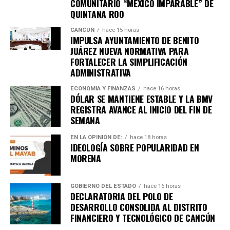
COMUNITARIO “MÉXICO IMPARABLE” DE
Únete al canal oficial de WhatsApp de
QUINTANA ROO
Quinto Poder
y recibe las noticias más
importantes de Quintana Roo directamente
CANCÚN
hace 15 horas
IMPULSA AYUNTAMIENTO DE BENITO
en tu teléfono.
JUÁREZ NUEVA NORMATIVA PARA
FORTALECER LA SIMPLIFICACIÓN
Unirme al canal de WhatsApp
ADMINISTRATIVA
ECONOMÍA Y FINANZAS
hace 16 horas
DÓLAR SE MANTIENE ESTABLE Y LA BMV
REGISTRA AVANCE AL INICIO DEL FIN DE
SEMANA
EN LA OPINIÓN DE:
hace 18 horas
IDEOLOGÍA SOBRE POPULARIDAD EN
MORENA
GOBIERNO DEL ESTADO
hace 16 horas
DECLARATORIA DEL POLO DE
DESARROLLO CONSOLIDA AL DISTRITO
FINANCIERO Y TECNOLÓGICO DE CANCÚN