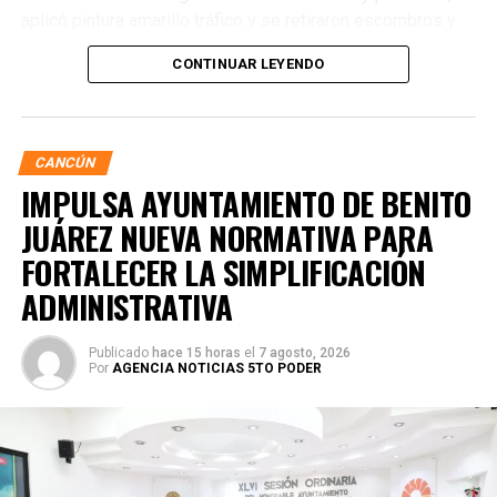
aplicó pintura amarillo tráfico y se retiraron escombros y
residuos vegetales acumulados en la zona. Estas
CONTINUAR LEYENDO
acciones buscan garantizar entornos escolares más
seguros y funcionales.
CANCÚN
IMPULSA AYUNTAMIENTO DE BENITO
JUÁREZ NUEVA NORMATIVA PARA
FORTALECER LA SIMPLIFICACIÓN
ADMINISTRATIVA
Publicado
hace 15 horas
el
7 agosto, 2026
Por
AGENCIA NOTICIAS 5TO PODER
Posteriormente, en la Supermanzana 238, se atendió la
solicitud de vecinos mediante el desazolve de un pozo