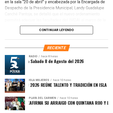
en la sala “20 de abril” y encabezada por la Encargada de
Ayuntamiento exhortó a la ciudadanía a reportar estas
Despacho de la Presidencia Municipal, Landy Guadalupe
prácticas y sumarse al esfuerzo colectivo para mantener
Canché Pantoja, se detalló que el nuevo ordenamiento
un Cancún limpio y con prosperidad compartida.
permitirá adecuar las facultades del IMDAI al marco de la
Fuente: 5to Poder Agencia de Noticias
Ley Nacional para Eliminar Trámites Burocráticos
,
CONTINUAR LEYENDO
mediante la instauración de la Autoridad Municipal de
Simplificación y Digitalización. Con ello, se busca agilizar
trámites, reducir cargas administrativas y mejorar la
RECIENTE
atención ciudadana.
RADIO
hace 8 horas
ntesis Matutina Sabado 8 de Agosto del 2026
ISLA MUJERES
hace 10 horas
ICHE ISLEÑO 2026 REÚNE TALENTO Y TRADICIÓN EN ISLA MUJER
PLAYA DEL CARMEN
hace 10 horas
A MARÍN REAFIRMA SU ARRAIGO CON QUINTANA ROO Y LLAMA 