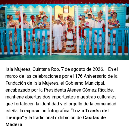
Entre las actividades más apreciadas destacó la
tradicional “mañanada”, que llenó de energía cada jornada
con música, juegos, dinámicas al aire libre y actividades
artísticas. Como cierre, las niñas y los niños disfrutaron
una función especial de cine con palomitas, alimentos y
bebidas, celebrando los lazos de amistad y los
conocimientos adquiridos.
Isla Mujeres, Quintana Roo, 7 de agosto de 2026.– En el
En representación de la directora general de la FPMC,
marco de las celebraciones por el 176 Aniversario de la
Juanita Alonso Marrufo, asistió a la clausura la contadora
Fundación de Isla Mujeres, el Gobierno Municipal,
Noemí Tun Celis, quien resaltó que este programa ofrece
encabezado por la Presidenta Atenea Gómez Ricalde,
espacios seguros donde la recreación se combina con el
mantiene abiertas dos importantes muestras culturales
aprendizaje, fortaleciendo valores como el respeto, la
que fortalecen la identidad y el orgullo de la comunidad
convivencia y el trabajo en equipo. También estuvieron
isleña: la exposición fotográfica
“Luz a Través del
presentes Dianela Cervantes Chi y Gerardo Chan
Tiempo”
y la tradicional exhibición de
Casitas de
Cárdenas, responsables de la Dirección de Pedagogía y
Madera
.