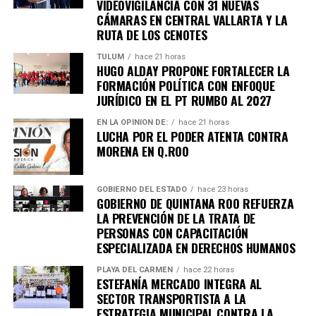
VIDEOVIGILANCIA CON 31 NUEVAS
CÁMARAS EN CENTRAL VALLARTA Y LA
RUTA DE LOS CENOTES
TULUM
hace 21 horas
HUGO ALDAY PROPONE FORTALECER LA
FORMACIÓN POLÍTICA CON ENFOQUE
JURÍDICO EN EL PT RUMBO AL 2027
EN LA OPINIÓN DE:
hace 21 horas
LUCHA POR EL PODER ATENTA CONTRA
MORENA EN Q.ROO
GOBIERNO DEL ESTADO
hace 23 horas
Recibe las noticias al instante
GOBIERNO DE QUINTANA ROO REFUERZA
LA PREVENCIÓN DE LA TRATA DE
Únete al canal oficial de WhatsApp de
PERSONAS CON CAPACITACIÓN
Quinto Poder
y recibe las noticias más
ESPECIALIZADA EN DERECHOS HUMANOS
importantes de Quintana Roo directamente
PLAYA DEL CARMEN
hace 22 horas
en tu teléfono.
ESTEFANÍA MERCADO INTEGRA AL
SECTOR TRANSPORTISTA A LA
ESTRATEGIA MUNICIPAL CONTRA LA
Unirme al canal de WhatsApp