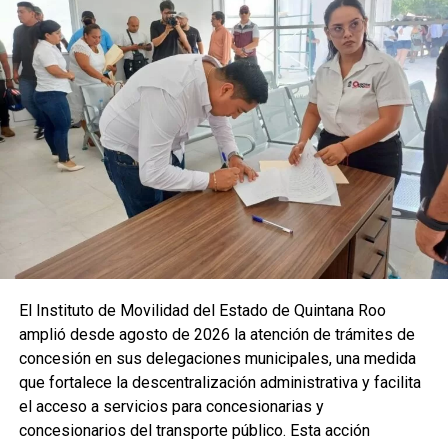
Las condiciones de calor extremo continuarán durante los
próximos días, por lo que se recomienda a la población
tomar precauciones, mantenerse informada y atender
cualquier aviso preventivo. El ambiente húmedo y las altas
temperaturas seguirán siendo protagonistas en la región,
reforzando la importancia de medidas de autocuidado para
evitar golpes de calor.
Fuente: 5to Poder Agencia de Noticias
Recibe las noticias al instante
El Instituto de Movilidad del Estado de Quintana Roo
amplió desde agosto de 2026 la atención de trámites de
Únete al canal oficial de WhatsApp de
concesión en sus delegaciones municipales, una medida
Quinto Poder
y recibe las noticias más
que fortalece la descentralización administrativa y facilita
importantes de Quintana Roo directamente
el acceso a servicios para concesionarias y
en tu teléfono.
concesionarios del transporte público. Esta acción