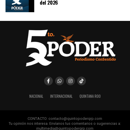
del 2026
Recibe las noticias al instante
Únete al canal oficial de WhatsApp de
Quinto Poder
y recibe las noticias más
importantes de Quintana Roo directamente
en tu teléfono.
NACIONAL
INTERNACIONAL
QUINTANA ROO
Unirme al canal de WhatsApp
CONTACTO: contacto@quintopoderqrp.com
Tu opinión nos interesa. Envíanos tus comentarios o sugerencias a:
multimedia@quintopoderqrp.com