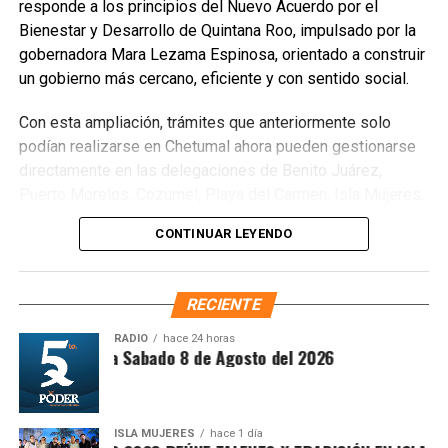
responde a los principios del Nuevo Acuerdo por el
Unirme al canal de WhatsApp
Bienestar y Desarrollo de Quintana Roo, impulsado por la
gobernadora Mara Lezama Espinosa, orientado a construir
un gobierno más cercano, eficiente y con sentido social.
Con esta ampliación, trámites que anteriormente solo
podían realizarse en Chetumal ahora pueden gestionarse
directamente en las delegaciones de Benito Juárez,
Puerto Morelos, Cozumel, Playa del Carmen, Isla Mujeres,
Tulum y Felipe Carrillo Puerto, así como en las
CONTINUAR LEYENDO
subdelegaciones de Lázaro Cárdenas y José María
Morelos, siempre que la concesión corresponda a la
jurisdicción de cada oficina. Entre los procedimientos
RECIENTE
disponibles se encuentran
Cesión de derechos
,
Cesión
de derechos por defunción
,
Certificación de
RADIO
hace 24 horas
ntesis Matutina Sabado 8 de Agosto del 2026
derechos
,
Modificación de concesión
y
Designación
de beneficiarios
.
ISLA MUJERES
hace 1 día