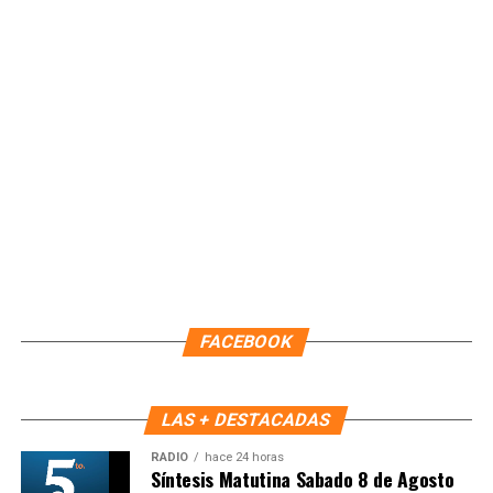
oficinas centrales ubicadas en la capital del estado.
Con estas acciones, el IMOVEQROO consolida una
movilidad más incluyente y eficiente, colocando a las
personas en el centro de las políticas públicas y
garantizando que los servicios lleguen directamente a las
comunidades.
Fuente: 5to Poder Agencia de Noticias
FACEBOOK
LAS + DESTACADAS
RADIO
hace 24 horas
Síntesis Matutina Sabado 8 de Agosto