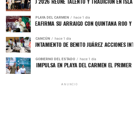
VICHE ISLEÑO 2026 REÚNE TALENTO Y TRADICIÓN EN ISLA MUJE
PLAYA DEL CARMEN
hace 1 día
FA MARÍN REAFIRMA SU ARRAIGO CON QUINTANA ROO Y LLAMA
CANCÚN
hace 1 día
RTALECE AYUNTAMIENTO DE BENITO JUÁREZ ACCIONES INTEGRA
GOBIERNO DEL ESTADO
hace 1 día
RA LEZAMA IMPULSA EN PLAYA DEL CARMEN EL PRIMER CENTR
ANUNCIO
El titular del IMOVEQROO, Rafael Hernández Kotasek,
destacó que acercar estos servicios representa un avance
significativo para el sector transporte, al reducir tiempos
de traslado, costos y procesos burocráticos, además de
fortalecer una atención más transparente y accesible. Para
las concesiones de Chetumal, Bacalar y Mahahual, la
recepción de documentos continuará realizándose en las