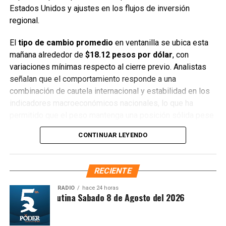
rendimiento.
Estados Unidos y ajustes en los flujos de inversión
regional.
Fuente: 5to Poder Agencia de Noticias
El
tipo de cambio promedio
en ventanilla se ubica esta
mañana alrededor de
$18.12 pesos por dólar
, con
Recibe las noticias al instante
variaciones mínimas respecto al cierre previo. Analistas
señalan que el comportamiento responde a una
Únete al canal oficial de WhatsApp de
combinación de cautela internacional y estabilidad en los
Quinto Poder
y recibe las noticias más
indicadores macroeconómicos nacionales, lo que ha
importantes de Quintana Roo directamente
permitido que el peso mantenga una posición sólida pese
en tu teléfono.
a la presión externa.
CONTINUAR LEYENDO
En los bancos más importantes del país, el dólar se cotiza
Unirme al canal de WhatsApp
de la siguiente manera:
RECIENTE
Cotización Bancaria
— BBVA: $18.25
RADIO
hace 24 horas
Síntesis Matutina Sabado 8 de Agosto del 2026
Tipo de Cambio
— Citibanamex: $18.30
Mercado Cambiario
— Banorte: $18.20