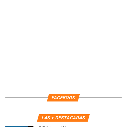
Fuente: 5to Poder Agencia de Noticias
Recibe las noticias al instante
Únete al canal oficial de WhatsApp de
Quinto Poder
y recibe las noticias más
importantes de Quintana Roo directamente
en tu teléfono.
Unirme al canal de WhatsApp
FACEBOOK
LAS + DESTACADAS