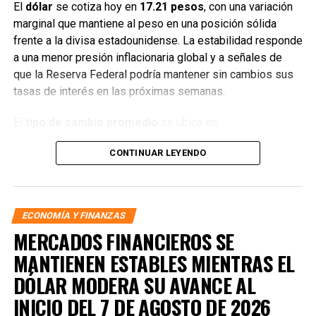
El
dólar
se cotiza hoy en
17.21 pesos
, con una variación
marginal que mantiene al peso en una posición sólida
frente a la divisa estadounidense. La estabilidad responde
a una menor presión inflacionaria global y a señales de
que la Reserva Federal podría mantener sin cambios sus
tasas de interés en las próximas semanas.
El
tipo de cambio promedio
se ubica en:
CONTINUAR LEYENDO
Compra:
17.21 pesos
Venta:
17.22 pesos
En los principales bancos del país, la cotización se
ECONOMÍA Y FINANZAS
mantiene dentro de un rango estrecho:
MERCADOS FINANCIEROS SE
DÓLAR EN BANCOS DE MÉXICO
MANTIENEN ESTABLES MIENTRAS EL
DÓLAR MODERA SU AVANCE AL
BBVA México:
17.18 / 17.27
INICIO DEL 7 DE AGOSTO DE 2026
Citibanamex:
17.20 / 17.28