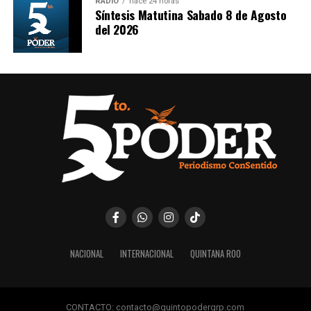
RADIO
hace 24 horas
Síntesis Matutina Sabado 8 de Agosto
del 2026
NACIONAL
INTERNACIONAL
QUINTANA ROO
CONTACTO: contacto@quintopoderqrp.com