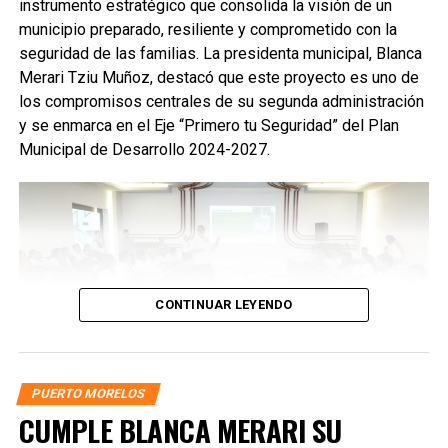
instrumento estratégico que consolida la visión de un
municipio preparado, resiliente y comprometido con la
seguridad de las familias. La presidenta municipal, Blanca
Merari Tziu Muñoz, destacó que este proyecto es uno de
los compromisos centrales de su segunda administración
y se enmarca en el Eje “Primero tu Seguridad” del Plan
Municipal de Desarrollo 2024-2027.
CONTINUAR LEYENDO
PUERTO MORELOS
La alcaldesa subrayó que gobernar un municipio costero
CUMPLE BLANCA MERARI SU
implica grandes desafíos naturales, por lo que contar con