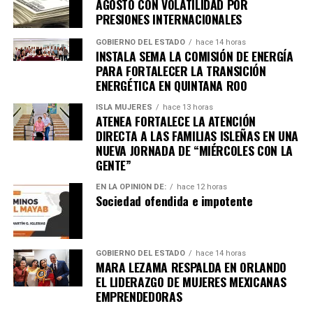
AGOSTO CON VOLATILIDAD POR
PRESIONES INTERNACIONALES
Recibe las noticias al instante
GOBIERNO DEL ESTADO
hace 14 horas
INSTALA SEMA LA COMISIÓN DE ENERGÍA
PARA FORTALECER LA TRANSICIÓN
Únete al canal oficial de WhatsApp de
ENERGÉTICA EN QUINTANA ROO
Quinto Poder
y recibe las noticias más
importantes de Quintana Roo directamente
ISLA MUJERES
hace 13 horas
ATENEA FORTALECE LA ATENCIÓN
en tu teléfono.
DIRECTA A LAS FAMILIAS ISLEÑAS EN UNA
NUEVA JORNADA DE “MIÉRCOLES CON LA
Unirme al canal de WhatsApp
GENTE”
EN LA OPINIÓN DE:
hace 12 horas
Sociedad ofendida e impotente
GOBIERNO DEL ESTADO
hace 14 horas
MARA LEZAMA RESPALDA EN ORLANDO
EL LIDERAZGO DE MUJERES MEXICANAS
EMPRENDEDORAS