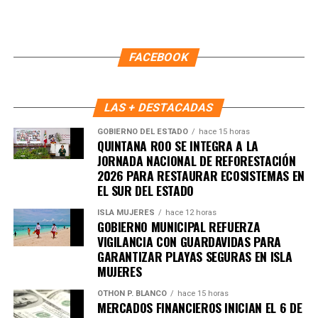
programa, reafirmando el compromiso conjunto para
Recibe las noticias al instante
mantener escuelas dignas y seguras. Asistieron
autoridades educativas, regidores, personal municipal y
Únete al canal oficial de WhatsApp de
FACEBOOK
familias del plantel.
Quinto Poder
y recibe las noticias más
importantes de Quintana Roo directamente
Fuente: 5to Poder Agencia de Noticias
en tu teléfono.
LAS + DESTACADAS
Unirme al canal de WhatsApp
GOBIERNO DEL ESTADO
hace 15 horas
QUINTANA ROO SE INTEGRA A LA
JORNADA NACIONAL DE REFORESTACIÓN
2026 PARA RESTAURAR ECOSISTEMAS EN
EL SUR DEL ESTADO
ISLA MUJERES
hace 12 horas
GOBIERNO MUNICIPAL REFUERZA
VIGILANCIA CON GUARDAVIDAS PARA
GARANTIZAR PLAYAS SEGURAS EN ISLA
MUJERES
OTHON P. BLANCO
hace 15 horas
MERCADOS FINANCIEROS INICIAN EL 6 DE