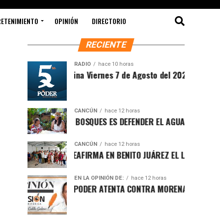
RETENIMIENTO
OPINIÓN
DIRECTORIO
RECIENTE
RADIO
hace 10 horas
intesis Matutina Viernes 7 de Agosto del 2026
CANCÚN
hace 12 horas
ROTEGER LOS BOSQUES ES DEFENDER EL AGUA Y EL FUTURO DE 
CANCÚN
hace 12 horas
AFA MARÍN REAFIRMA EN BENITO JUÁREZ EL LLAMADO A DEFEN
EN LA OPINIÓN DE:
hace 12 horas
UCHA POR EL PODER ATENTA CONTRA MORENA EN Q.ROO