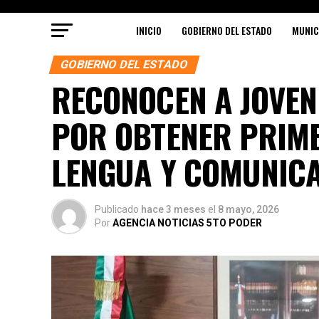
INICIO
GOBIERNO DEL ESTADO
MUNIC
GOBIERNO DEL ESTADO
RECONOCEN A JOVE
POR OBTENER PRIME
LENGUA Y COMUNIC
Publicado
hace 3 meses
el
8 mayo, 2026
Por
AGENCIA NOTICIAS 5TO PODER