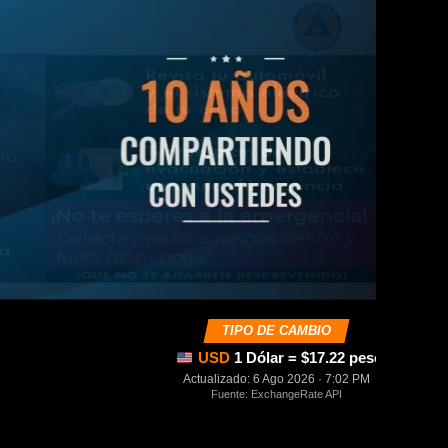
TIPO DE CAMBIO
USD
1 Dólar = $17.22 pesos mexica
Actualizado: 6 Ago 2026 · 7:02 PM
Fuente: ExchangeRate API