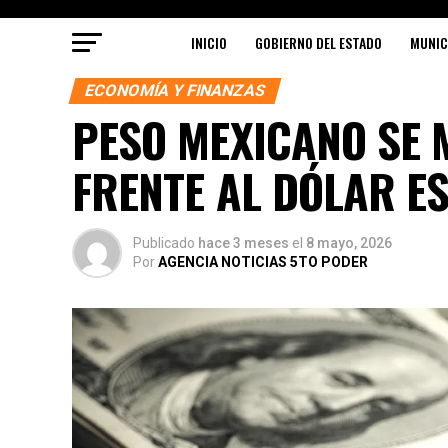
INICIO
GOBIERNO DEL ESTADO
MUNIC
ECONOMÍA Y FINANZAS
PESO MEXICANO SE 
FRENTE AL DÓLAR ES
Publicado
hace 3 meses
el
8 mayo, 2026
Por
AGENCIA NOTICIAS 5TO PODER