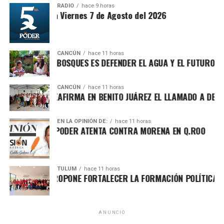
Recibe las noticias al instante
Ávalos Canul, medallista de oro en la Olimpiada Nacional
RADIO
hace 9 horas
ntesis Matutina Viernes 7 de Agosto del 2026
CONADE 2026.
Únete al canal oficial de WhatsApp de
Quinto Poder
y recibe las noticias más
importantes de Quintana Roo directamente
CANCÚN
hace 11 horas
TEGER LOS BOSQUES ES DEFENDER EL AGUA Y EL FUTURO DE MÉ
en tu teléfono.
CANCÚN
hace 11 horas
Unirme al canal de WhatsApp
A MARÍN REAFIRMA EN BENITO JUÁREZ EL LLAMADO A DEFENDER
EN LA OPINIÓN DE:
hace 11 horas
HA POR EL PODER ATENTA CONTRA MORENA EN Q.ROO
TULUM
hace 11 horas
O ALDAY PROPONE FORTALECER LA FORMACIÓN POLÍTICA CON E
En esta edición, el curso contó con el apoyo de 30
monitores e instructores y adoptó una temática inspirada
en el Mundial de Futbol, por lo que los equipos llevaron
nombres de países como México, España, Inglaterra,
ANUNCIO