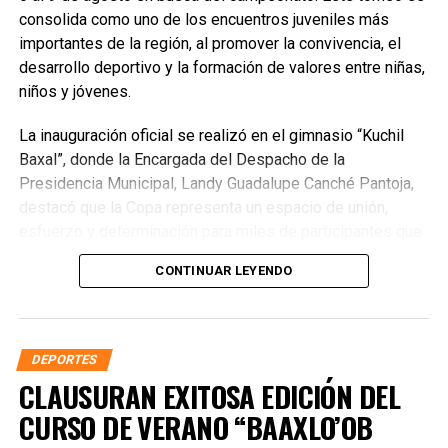
consolida como uno de los encuentros juveniles más
importantes de la región, al promover la convivencia, el
desarrollo deportivo y la formación de valores entre niñas,
niños y jóvenes.
La inauguración oficial se realizó en el gimnasio “Kuchil
Baxal”, donde la Encargada del Despacho de la
Presidencia Municipal, Landy Guadalupe Canché Pantoja,
destacó que la Copa representa un espacio de unión,
esfuerzo y determinación para miles de participantes que
encuentran en el deporte una oportunidad de crecimiento
CONTINUAR LEYENDO
personal. Subrayó que la administración municipal impulsa
acciones que fortalecen el bienestar y las oportunidades
para la juventud, reconociendo el papel fundamental de
madres, padres, entrenadores y organizadores en la
DEPORTES
formación de mejores ciudadanos.
CLAUSURAN EXITOSA EDICIÓN DEL
CURSO DE VERANO “BAAXLO’OB