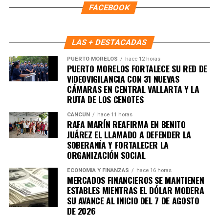
FACEBOOK
LAS + DESTACADAS
PUERTO MORELOS
hace 12 horas
PUERTO MORELOS FORTALECE SU RED DE
VIDEOVIGILANCIA CON 31 NUEVAS
CÁMARAS EN CENTRAL VALLARTA Y LA
RUTA DE LOS CENOTES
Recibe las noticias al instante
CANCÚN
hace 11 horas
RAFA MARÍN REAFIRMA EN BENITO
Únete al canal oficial de WhatsApp de
JUÁREZ EL LLAMADO A DEFENDER LA
Quinto Poder
y recibe las noticias más
SOBERANÍA Y FORTALECER LA
importantes de Quintana Roo directamente
ORGANIZACIÓN SOCIAL
en tu teléfono.
ECONOMÍA Y FINANZAS
hace 16 horas
MERCADOS FINANCIEROS SE MANTIENEN
ESTABLES MIENTRAS EL DÓLAR MODERA
Unirme al canal de WhatsApp
SU AVANCE AL INICIO DEL 7 DE AGOSTO
DE 2026