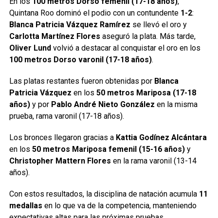
En los
100 metros Dorso femenil (17-18 años)
,
Quintana Roo dominó el podio con un contundente
1-2
:
Blanca Patricia Vázquez Ramírez
se llevó el oro y
Carlotta Martínez Flores
aseguró la plata. Más tarde,
Oliver Lund
volvió a destacar al conquistar el oro en los
100 metros Dorso varonil (17-18 años)
.
Las platas restantes fueron obtenidas por
Blanca
Patricia Vázquez
en los
50 metros Mariposa (17-18
años)
y por
Pablo André Nieto González
en la misma
prueba, rama varonil (17-18 años).
Los bronces llegaron gracias a
Kattia Godínez Alcántara
en los
50 metros Mariposa femenil (15-16 años)
y
Christopher Mattern Flores
en la rama varonil (13-14
años).
Con estos resultados, la disciplina de natación acumula
11
medallas
en lo que va de la competencia, manteniendo
expectativas altas para las próximas pruebas.