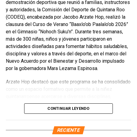
ceremonia contó con la presencia de autoridades
demostración deportiva que reunió a familias, instructores
deportivas y del cancunense Roberto Nicolás Pereira,
y autoridades, la Comisión del Deporte de Quintana Roo
convocado a la Selección Nacional Sub-19.
(CODEQ), encabezada por Jacobo Arzate Hop, realizó la
clausura del Curso de Verano “Baaxlo’ob Paalalo’ob 2026”
Fuente: 5to Poder Agencia de Noticias
en el Gimnasio “Nohoch Suku’n”. Durante tres semanas,
más de 300 niñas, niños y jóvenes participaron en
actividades diseñadas para fomentar hábitos saludables,
disciplina y valores a través del deporte, en el marco del
Nuevo Acuerdo por el Bienestar y Desarrollo impulsado
por la gobernadora Mara Lezama Espinosa.
Arzate Hop destacó que este programa se ha consolidado
como un espacio formativo que permite a la niñez
quintanarroense acercarse a diversas disciplinas,
descubrir talentos y fortalecer la convivencia comunitaria.
CONTINUAR LEYENDO
Recordó que de este curso han surgido atletas que hoy
representan al estado en competencias nacionales e
internacionales, como Hanna González Caballero,
RECIENTE
seleccionada nacional de Luchas Asociadas, y Abraham