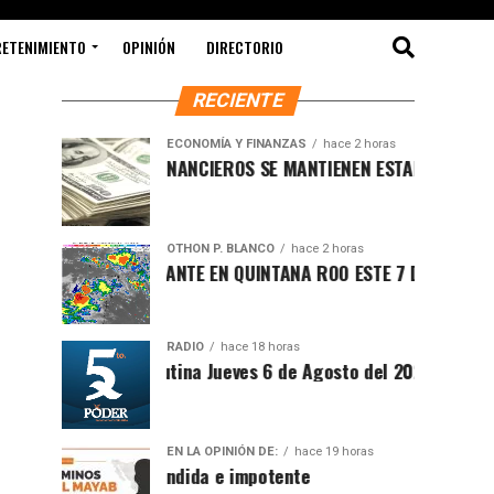
RETENIMIENTO
OPINIÓN
DIRECTORIO
RECIENTE
ECONOMÍA Y FINANZAS
hace 2 horas
MERCADOS FINANCIEROS SE MANTIENEN ESTABLES MIENTRAS E
OTHON P. BLANCO
hace 2 horas
CLIMA SOFOCANTE EN QUINTANA ROO ESTE 7 DE AGOSTO DE 2
RADIO
hace 18 horas
Síntesis Matutina Jueves 6 de Agosto del 2026
EN LA OPINIÓN DE:
hace 19 horas
Sociedad ofendida e impotente