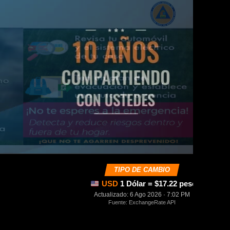
TIPO DE CAMBIO
USD
1 Dólar = $17.22 pesos mexica
Actualizado: 6 Ago 2026 · 7:02 PM
Fuente: ExchangeRate API