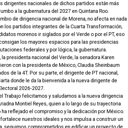
los dirigentes nacionales de dichos partidos están más
 rumbo a la gubernatura del 2027 en Quintana Roo.
ambio de dirigencia nacional de Morena, no afecta en nada
 los partidos integrantes de la Cuarta Transformación,
ndidatos morenos ir siglados por el Verde o por el PT, eso
 consigan los mayores espacios para las presidencias
utaciones federales y por lógica, la gubernatura.
la presidenta nacional del Verde, la senadora Karen
unieron con la presidenta de México, Claudia Sheinbaum
os de la 4T. Por su parte, el dirigente de PT nacional,
arta donde le da la bienvenida a la nueva dirigente de
Electoral 2026-2027.
del Trabajo felicitamos y saludamos a la nueva dirigencia
iadna Montiel Reyes, quien a lo largo de su trayectoria
o ha reflejado el compromiso y la dedicación por México.
ortalece nuestros ideales y nos impulsa a construir un
da, seguimos comprometidos en edificar un proyecto de