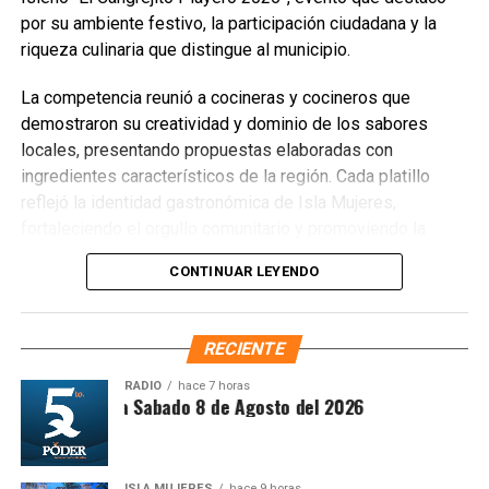
por su ambiente festivo, la participación ciudadana y la
riqueza culinaria que distingue al municipio.
La competencia reunió a cocineras y cocineros que
demostraron su creatividad y dominio de los sabores
locales, presentando propuestas elaboradas con
ingredientes característicos de la región. Cada platillo
reflejó la identidad gastronómica de Isla Mujeres,
fortaleciendo el orgullo comunitario y promoviendo la
preservación de las tradiciones culinarias que han dado
CONTINUAR LEYENDO
prestigio al destino.
RECIENTE
RADIO
hace 7 horas
ntesis Matutina Sabado 8 de Agosto del 2026
ISLA MUJERES
hace 9 horas