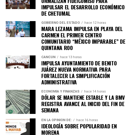
ORMALIZAN FIDEICOMISO PARA
IMPULSAR EL DESARROLLO ECONÓMICO
Recibe las noticias al instante
DE CHETUMAL
GOBIERNO DEL ESTADO
hace 12 horas
Únete al canal oficial de WhatsApp de
MARA LEZAMA IMPULSA EN PLAYA DEL
Quinto Poder
y recibe las noticias más
CARMEN EL PRIMER CENTRO
importantes de Quintana Roo directamente
COMUNITARIO “MÉXICO IMPARABLE” DE
en tu teléfono.
QUINTANA ROO
CANCÚN
hace 13 horas
IMPULSA AYUNTAMIENTO DE BENITO
Unirme al canal de WhatsApp
JUÁREZ NUEVA NORMATIVA PARA
FORTALECER LA SIMPLIFICACIÓN
ADMINISTRATIVA
ECONOMÍA Y FINANZAS
hace 14 horas
DÓLAR SE MANTIENE ESTABLE Y LA BMV
REGISTRA AVANCE AL INICIO DEL FIN DE
SEMANA
EN LA OPINIÓN DE:
hace 16 horas
IDEOLOGÍA SOBRE POPULARIDAD EN
MORENA