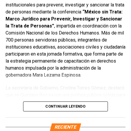
servicios turísticos, quienes aportaron experiencia y
institucionales para prevenir, investigar y sancionar la trata
compromiso para avanzar hacia un uso más justo y
de personas mediante la conferencia
“México sin Trata:
organizado del espacio portuario.
Marco Jurídico para Prevenir, Investigar y Sancionar
la Trata de Personas”
, impartida en coordinación con la
La instalación del Comité representa un paso firme hacia
Comisión Nacional de los Derechos Humanos. Más de mil
la prosperidad compartida y el desarrollo económico y
700 personas servidoras públicas, integrantes de
social de la región, en sintonía con la visión de la
instituciones educativas, asociaciones civiles y ciudadanía
gobernadora
Mara Lezama
de construir puertos que
participaron en esta jornada formativa, que forma parte de
impulsen bienestar y mayores oportunidades para las
la estrategia permanente de capacitación en derechos
familias quintanarroenses.
humanos impulsada por la administración de la
gobernadora Mara Lezama Espinosa.
Fuente: 5to Poder Agencia de Noticias
La secretaria de Gobierno, Cristina Torres Gómez, destacó
que en Quintana Roo existe una política pública sólida para
combatir este delito, sustentada en el trabajo coordinado
CONTINUAR LEYENDO
de las instituciones que integran la Mesa Estatal para la
Construcción de la Paz. Subrayó que la gobernadora ha
dispuesto todos los recursos necesarios para fortalecer
RECIENTE
la prevención y consolidar una cultura de respeto a la