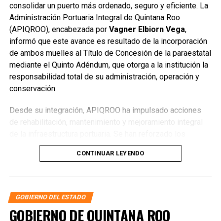
consolidar un puerto más ordenado, seguro y eficiente. La
Administración Portuaria Integral de Quintana Roo
(APIQROO), encabezada por
Vagner Elbiorn Vega
,
informó que este avance es resultado de la incorporación
de ambos muelles al Título de Concesión de la paraestatal
mediante el Quinto Adéndum, que otorga a la institución la
responsabilidad total de su administración, operación y
conservación.
Desde su integración, APIQROO ha impulsado acciones
de rehabilitación, mantenimiento y mejoramiento integral
de la infraestructura portuaria. Se han reforzado los
esquemas de ordenamiento y supervisión, además de
CONTINUAR LEYENDO
implementar sistemas de videovigilancia para garantizar
instalaciones más seguras y funcionales para las y los
usuarios.
GOBIERNO DEL ESTADO
GOBIERNO DE QUINTANA ROO