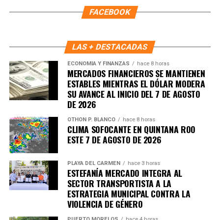
institucional sean pilares para erradicar este delito.
FACEBOOK
Fuente: 5to Poder Agencia de Noticias
LAS + DESTACADAS
ECONOMÍA Y FINANZAS
hace 8 horas
MERCADOS FINANCIEROS SE MANTIENEN
ESTABLES MIENTRAS EL DÓLAR MODERA
SU AVANCE AL INICIO DEL 7 DE AGOSTO
DE 2026
OTHON P. BLANCO
hace 8 horas
CLIMA SOFOCANTE EN QUINTANA ROO
ESTE 7 DE AGOSTO DE 2026
PLAYA DEL CARMEN
hace 3 horas
ESTEFANÍA MERCADO INTEGRA AL
Recibe las noticias al instante
SECTOR TRANSPORTISTA A LA
ESTRATEGIA MUNICIPAL CONTRA LA
Únete al canal oficial de WhatsApp de
VIOLENCIA DE GÉNERO
Quinto Poder
y recibe las noticias más
PUERTO MORELOS
hace 4 horas