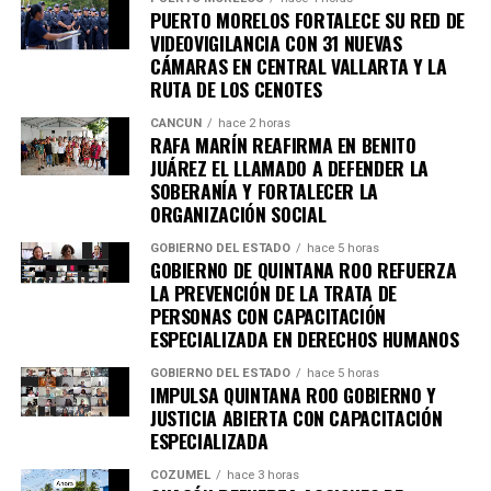
importantes de Quintana Roo directamente
PUERTO MORELOS FORTALECE SU RED DE
en tu teléfono.
VIDEOVIGILANCIA CON 31 NUEVAS
CÁMARAS EN CENTRAL VALLARTA Y LA
RUTA DE LOS CENOTES
Unirme al canal de WhatsApp
CANCÚN
hace 2 horas
RAFA MARÍN REAFIRMA EN BENITO
JUÁREZ EL LLAMADO A DEFENDER LA
SOBERANÍA Y FORTALECER LA
ORGANIZACIÓN SOCIAL
GOBIERNO DEL ESTADO
hace 5 horas
GOBIERNO DE QUINTANA ROO REFUERZA
LA PREVENCIÓN DE LA TRATA DE
PERSONAS CON CAPACITACIÓN
ESPECIALIZADA EN DERECHOS HUMANOS
GOBIERNO DEL ESTADO
hace 5 horas
IMPULSA QUINTANA ROO GOBIERNO Y
JUSTICIA ABIERTA CON CAPACITACIÓN
ESPECIALIZADA
COZUMEL
hace 3 horas