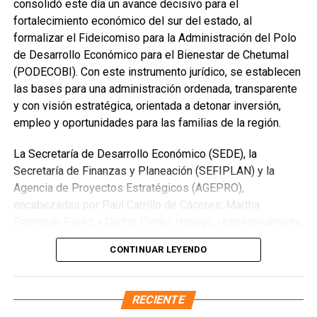
consolidó este día un avance decisivo para el
la construcción de 100 Centros Comunitarios en el país.
fortalecimiento económico del sur del estado, al
formalizar el Fideicomiso para la Administración del Polo
El subsecretario adelantó que la obra en Playa del Carmen
de Desarrollo Económico para el Bienestar de Chetumal
podría concluir en aproximadamente 90 días. El centro
(PODECOBI). Con este instrumento jurídico, se establecen
contará con gimnasio de boxeo, trotapista, cancha techada
las bases para una administración ordenada, transparente
para voleibol, básquetbol y fútbol, además de espacios
y con visión estratégica, orientada a detonar inversión,
para expresiones artísticas y áreas de orientación
empleo y oportunidades para las familias de la región.
psicológica.
La Secretaría de Desarrollo Económico (SEDE), la
Secretaría de Finanzas y Planeación (SEFIPLAN) y la
Agencia de Proyectos Estratégicos (AGEPRO),
encabezadas por Paul Carrillo de Cáceres, Martha
Parroquín Pérez y Carlos Flores Hidalgo, respectivamente,
concretaron la firma del convenio con Banco Bancrea, S.A.,
CONTINUAR LEYENDO
que permitirá operar el fideicomiso y garantizar certeza
institucional en el desarrollo del PODECOBI Chetumal.
RECIENTE