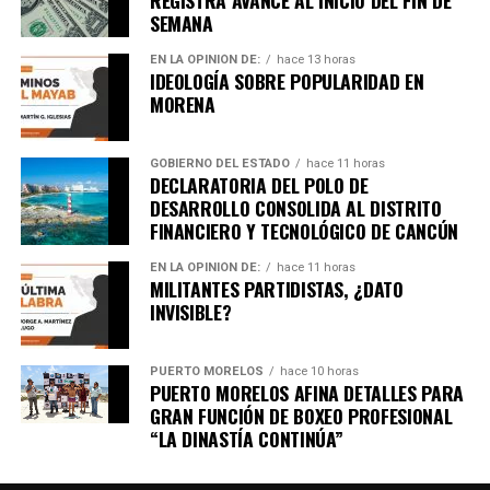
SEMANA
EN LA OPINIÓN DE:
hace 13 horas
IDEOLOGÍA SOBRE POPULARIDAD EN
MORENA
Recibe las noticias al instante
GOBIERNO DEL ESTADO
hace 11 horas
Únete al canal oficial de WhatsApp de
DECLARATORIA DEL POLO DE
Quinto Poder
y recibe las noticias más
DESARROLLO CONSOLIDA AL DISTRITO
importantes de Quintana Roo directamente
FINANCIERO Y TECNOLÓGICO DE CANCÚN
en tu teléfono.
EN LA OPINIÓN DE:
hace 11 horas
MILITANTES PARTIDISTAS, ¿DATO
INVISIBLE?
Unirme al canal de WhatsApp
PUERTO MORELOS
hace 10 horas
PUERTO MORELOS AFINA DETALLES PARA
GRAN FUNCIÓN DE BOXEO PROFESIONAL
“LA DINASTÍA CONTINÚA”