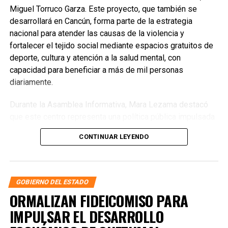
Miguel Torruco Garza. Este proyecto, que también se
desarrollará en Cancún, forma parte de la estrategia
nacional para atender las causas de la violencia y
fortalecer el tejido social mediante espacios gratuitos de
deporte, cultura y atención a la salud mental, con
capacidad para beneficiar a más de mil personas
diariamente.
Durante la Asamblea Informativa, Mara Lezama destacó
que este centro representa una política pública impulsada
por la presidenta Claudia Sheinbaum, diseñada por la
CONTINUAR LEYENDO
Secretaría de Seguridad y Protección Ciudadana que
encabeza Omar García Harfuch. Subrayó que el objetivo es
brindar alternativas reales para que niñas, niños,
adolescentes y jóvenes descubran sus talentos y cuenten
GOBIERNO DEL ESTADO
con espacios seguros para convivir, aprender y
ORMALIZAN FIDEICOMISO PARA
desarrollarse.
IMPULSAR EL DESARROLLO