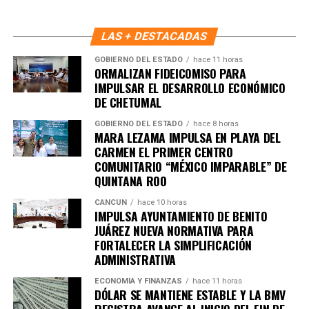
claros para su administración y operación, asegurando que
el desarrollo económico se traduzca en bienestar y
nuevas oportunidades para la población del sur.
LAS + DESTACADAS
GOBIERNO DEL ESTADO
hace 11 horas
Bajo esta visión, Chetumal avanza como un punto
ORMALIZAN FIDEICOMISO PARA
estratégico para la diversificación económica de Quintana
IMPULSAR EL DESARROLLO ECONÓMICO
Roo, reafirmando el compromiso del gobierno estatal de
DE CHETUMAL
construir un futuro con prosperidad compartida.
GOBIERNO DEL ESTADO
hace 8 horas
MARA LEZAMA IMPULSA EN PLAYA DEL
Fuente: 5to Poder Agencia de Noticias
CARMEN EL PRIMER CENTRO
COMUNITARIO “MÉXICO IMPARABLE” DE
QUINTANA ROO
CANCÚN
hace 10 horas
IMPULSA AYUNTAMIENTO DE BENITO
JUÁREZ NUEVA NORMATIVA PARA
FORTALECER LA SIMPLIFICACIÓN
ADMINISTRATIVA
ECONOMÍA Y FINANZAS
hace 11 horas
DÓLAR SE MANTIENE ESTABLE Y LA BMV
REGISTRA AVANCE AL INICIO DEL FIN DE