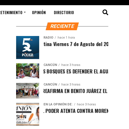
RETENIMIENTO
OPINIÓN
DIRECTORIO
RECIENTE
RADIO
hace 1 hora
Sintesis Matutina Viernes 7 de Agosto del 2026
CANCÚN
hace 3 horas
PROTEGER LOS BOSQUES ES DEFENDER EL AGUA Y EL FUTURO DE
CANCÚN
hace 3 horas
RAFA MARÍN REAFIRMA EN BENITO JUÁREZ EL LLAMADO A DEFEN
EN LA OPINIÓN DE:
hace 3 horas
LUCHA POR EL PODER ATENTA CONTRA MORENA EN Q.ROO