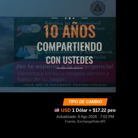
TIPO DE CAMBIO
USD
1 Dólar = $17.22 pesos mexica
Actualizado: 6 Ago 2026 · 7:02 PM
Fuente: ExchangeRate API