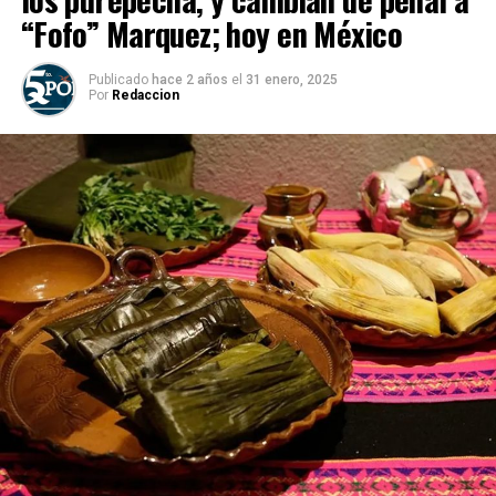
“Fofo” Marquez; hoy en México
Publicado
hace 2 años
el
31 enero, 2025
Por
Redaccion