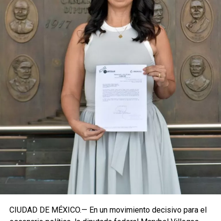
coyuntura actual exige priorizar la organización comunitaria
para asegurar la continuidad del proyecto político en la
región sureste del país.
Con esta determinación, el senador abre una etapa
decisiva en su trayectoria pública, apostando por una
estrategia de cercanía ciudadana. Su retorno a Quintana
Roo busca garantizar la cohesión de las estructuras de
izquierda de cara a los próximos retos políticos. El relevo
institucional se procesará conforme a los tiempos legales
establecidos, manteniendo la continuidad de la
representación parlamentaria del estado.
Fuente: 5to Poder Agencia de Noticias
CIUDAD DE MÉXICO.— En un movimiento decisivo para el