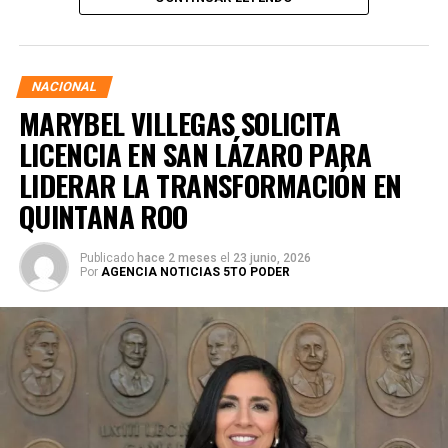
asegurando que la consolidación del bienestar social
demanda un despliegue operativo de tiempo completo
junto a las familias de su estado natal.
NACIONAL
MARYBEL VILLEGAS SOLICITA
LICENCIA EN SAN LÁZARO PARA
LIDERAR LA TRANSFORMACIÓN EN
QUINTANA ROO
Publicado
hace 2 meses
el
23 junio, 2026
Por
AGENCIA NOTICIAS 5TO PODER
Durante su encargo en la Cámara Alta, Gino Segura centró
su agenda legislativa en iniciativas orientadas a
robustecer el desarrollo económico, la sustentabilidad
turística y la equidad social. Sin embargo, enfatizó que la