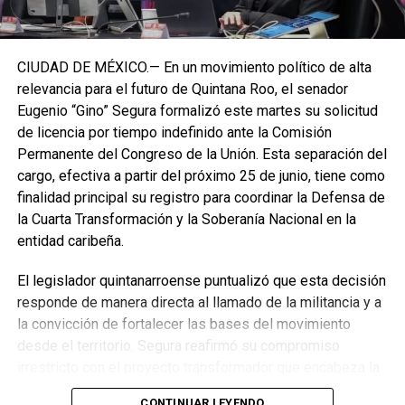
CIUDAD DE MÉXICO.— En un movimiento político de alta
relevancia para el futuro de Quintana Roo, el senador
Eugenio “Gino” Segura formalizó este martes su solicitud
de licencia por tiempo indefinido ante la Comisión
Permanente del Congreso de la Unión. Esta separación del
cargo, efectiva a partir del próximo 25 de junio, tiene como
finalidad principal su registro para coordinar la Defensa de
la Cuarta Transformación y la Soberanía Nacional en la
entidad caribeña.
El legislador quintanarroense puntualizó que esta decisión
responde de manera directa al llamado de la militancia y a
la convicción de fortalecer las bases del movimiento
desde el territorio. Segura reafirmó su compromiso
irrestricto con el proyecto transformador que encabeza la
presidenta de la República, Claudia Sheinbaum Pardo,
CONTINUAR LEYENDO