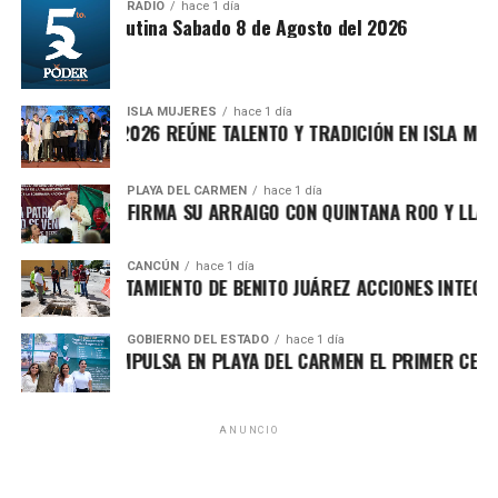
es ampliamente reconocida por abanderar el fuerte
RADIO
hace 1 día
Síntesis Matutina Sabado 8 de Agosto del 2026
movimiento ciudadano contra la concesionaria Aguakan,
exigiendo soluciones definitivas al deficiente suministro
hídrico en los municipios de Benito Juárez, Isla Mujeres,
Playa del Carmen y Puerto Morelos.
ISLA MUJERES
hace 1 día
E ISLEÑO 2026 REÚNE TALENTO Y TRADICIÓN EN ISLA MUJERES
Como figura fundadora de Morena en Quintana Roo,
Villegas ha respaldado el proyecto de Andrés Manuel
PLAYA DEL CARMEN
hace 1 día
MARÍN REAFIRMA SU ARRAIGO CON QUINTANA ROO Y LLAMA A 
López Obrador desde 2016 y mantiene firme apoyo a la
presidenta Claudia Sheinbaum Pardo. Frente a los
próximos retos, emitió un mensaje netamente conciliador,
CANCÚN
hace 1 día
LECE AYUNTAMIENTO DE BENITO JUÁREZ ACCIONES INTEGRALES
asegurando que la región demanda absoluta unidad,
generosidad y altura de miras, alejándose de cualquier
GOBIERNO DEL ESTADO
hace 1 día
confrontación para lograr consolidar el proyecto estatal.
LEZAMA IMPULSA EN PLAYA DEL CARMEN EL PRIMER CENTRO C
Fuente: 5to Poder Agencia de Noticias
ANUNCIO