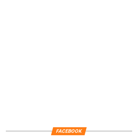
Recibe las noticias al instante
Únete al canal oficial de WhatsApp de
Quinto Poder
y recibe las noticias más
importantes de Quintana Roo directamente
en tu teléfono.
Unirme al canal de WhatsApp
FACEBOOK