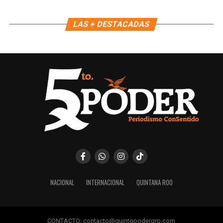
LAS + DESTACADAS
NACIONAL
INTERNACIONAL
QUINTANA ROO
CONTACTO: contacto@quintopoderqrp.com