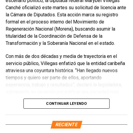
escenario político, la diputada federal Marybel Villegas
Canché oficializó este martes su solicitud de licencia ante
la Cámara de Diputados. Esta acción marca su registro
formal en el proceso interno del Movimiento de
Regeneración Nacional (Morena), buscando asumir la
titularidad de la Coordinación de Defensa de la
Transformación y la Soberanía Nacional en el estado.
Con más de dos décadas y media de trayectoria en el
servicio público, Villegas enfatizó que la entidad caribeña
atraviesa una coyuntura histórica. “Han llegado nuevos
Recibe las noticias al instante
tiempos y quiero ser parte de ellos, aportando
experiencia, trabajo y resultados”, declaró la legisladora,
Únete al canal oficial de WhatsApp de
subrayando su vocación por edificar una sociedad más
Quinto Poder
y recibe las noticias más
justa, unida y equitativa.
importantes de Quintana Roo directamente
CONTINUAR LEYENDO
en tu teléfono.
El perfil de Villegas destaca por su labor previa en el
Sistema DIF y la Secretaría de Desarrollo Social,
RECIENTE
Unirme al canal de WhatsApp
priorizando la atención a sectores vulnerables. Asimismo,