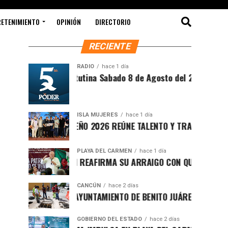
RETENIMIENTO
OPINIÓN
DIRECTORIO
RECIENTE
RADIO
hace 1 día
Síntesis Matutina Sabado 8 de Agosto del 2026
ISLA MUJERES
hace 1 día
CEVICHE ISLEÑO 2026 REÚNE TALENTO Y TRADICIÓN EN ISLA M
PLAYA DEL CARMEN
hace 1 día
RAFA MARÍN REAFIRMA SU ARRAIGO CON QUINTANA ROO Y LL
CANCÚN
hace 2 días
FORTALECE AYUNTAMIENTO DE BENITO JUÁREZ ACCIONES INT
GOBIERNO DEL ESTADO
hace 2 días