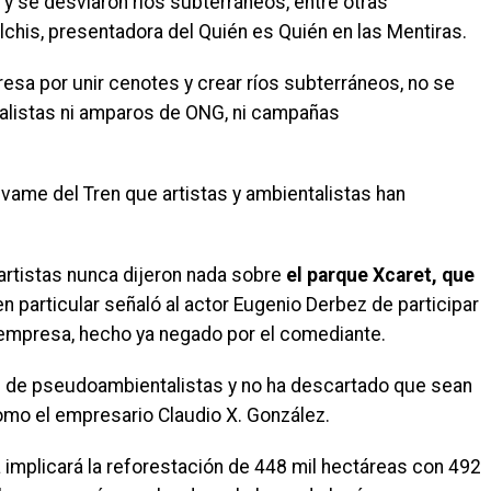
y se desviaron ríos subterráneos, entre otras
Vilchis, presentadora del Quién es Quién en las Mentiras.
esa por unir cenotes y crear ríos subterráneos, no se
listas ni amparos de ONG, ni campañas
lvame del Tren que artistas y ambientalistas han
artistas nunca dijeron nada sobre
el parque Xcaret, que
 en particular señaló al actor Eugenio Derbez de participar
 empresa, hecho ya negado por el comediante.
stas de pseudoambientalistas y no ha descartado que sean
omo el empresario Claudio X. González.
a implicará la reforestación de 448 mil hectáreas con 492