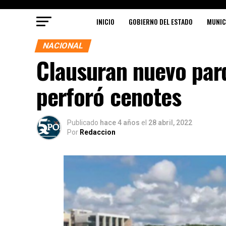
INICIO
GOBIERNO DEL ESTADO
MUNIC
NACIONAL
Clausuran nuevo par
perforó cenotes
Publicado
hace 4 años
el
28 abril, 2022
Por
Redaccion