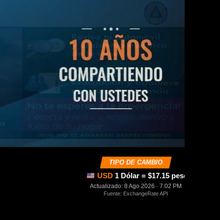
TIPO DE CAMBIO
USD
1 Dólar = $17.15 pesos mexica
Actualizado: 8 Ago 2026 · 7:02 PM
Fuente: ExchangeRate API