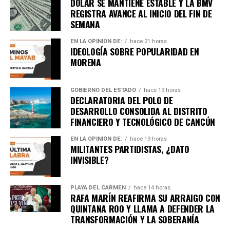
DÓLAR SE MANTIENE ESTABLE Y LA BMV
La primera muerte por covid-19 en México ocurrió casi un
REGISTRA AVANCE AL INICIO DEL FIN DE
mes después de haberse reportado el primer caso
SEMANA
importado del SARS-CoV-2. La Secretaría de Salud reportó
el
primer deceso por el virus el 18 de marzo de
EN LA OPINIÓN DE:
hace 21 horas
IDEOLOGÍA SOBRE POPULARIDAD EN
2020
en un paciente que había presentado síntomas
MORENA
nueve días antes y
padecía diabetes
.
La persona que murió fue identificada como
Carlos
GOBIERNO DEL ESTADO
hace 19 horas
Hernández
, quien días antes de su contagio, el
3 de
DECLARATORIA DEL POLO DE
DESARROLLO CONSOLIDA AL DISTRITO
marzo acudió a un concierto de metal en el Palacio de
FINANCIERO Y TECNOLÓGICO DE CANCÚN
los Deportes con su esposa Adriana
. El hombre de 41
residía en el Estado de México y de acuerdo con su
EN LA OPINIÓN DE:
hace 19 horas
esposa, no había viajado a ningún país, por lo que
se
MILITANTES PARTIDISTAS, ¿DATO
INVISIBLE?
trataría del primer contagio local.
De acuerdo con su esposa, al regresar a su casa en La
PLAYA DEL CARMEN
hace 14 horas
Paz, Carlos Hernández presentaba un ligero y soportable
RAFA MARÍN REAFIRMA SU ARRAIGO CON
dolor muscular, pero empeoró con fiebre, tos intensa.
QUINTANA ROO Y LLAMA A DEFENDER LA
TRANSFORMACIÓN Y LA SOBERANÍA
Finalmente fue
internado Instituto Nacional de