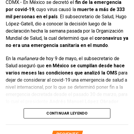
CDMX.- En México se decretó el
fin de la emergencia
demostrado que este equipo tiene un corazón
por covid-19
, cuyo virus causó la
muerte a más de 333
enorme. Eliminar al Barcelona en su casa es algo
mil personas en el país
. El subsecretario de Salud, Hugo
increíble”.
López-Gatell, dio a conocer la decisión luego de la
declaración hecha la semana pasada por la Organización
La prensa deportiva internacional no tardó en hacerse eco
Mundial de Salud, la cual determinó que el
coronavirus ya
de la sorpresa. “¡Milagro en el Camp Nou!”, “El Inter tumba
no era una emergencia sanitaria en el mundo
.
al gigante”, “Noche para la historia del fútbol italiano”
fueron algunos de los titulares que inundaron las portadas.
En la
mañanera
de hoy 9 de mayo, el subsecretario de
Salud aseguró que
en México se cumplían desde hace
Ahora, el Inter de Milán espera en la gran final al ganador
varios meses las condiciones que analizó la OMS
para
de la otra semifinal entre PSG y Arsenal, soñando con
dejar de considerar al covid-19 una emergencia de salud
a
levantar la ‘Orejona’ después de más de una década. Para
nivel internacional, por lo que se determinó poner fin a la
el Barcelona, ​​la eliminación supone un duro golpe y abre
emergencia decretada desde el pasado 30 de marzo, para
interrogantes sobre el futuro del proyecto deportivo.
lo cual el presidente
Andrés Manuel López Obrador
firmó un decreto para derogar el anterior.
Lo que es seguro es que esta épica victoria del Inter no
CONTINUAR LEYENDO
solo marca su regreso a la élite del fútbol europeo, sino
López-Gatell destacó que las condiciones que llevaron a
que también nos recuerda la belleza impredecible y
que el gobierno federal determinara que el covid-19 ya no
emocionante de este deporte, donde la garra y la