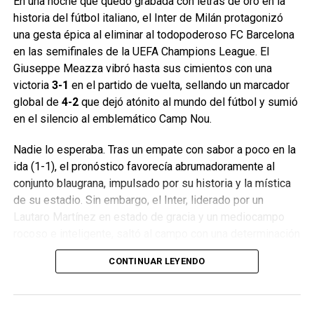
En una noche que quedó grabada con letras de oro en la
historia del fútbol italiano, el Inter de Milán protagonizó
una gesta épica al eliminar al todopoderoso FC Barcelona
en las semifinales de la UEFA Champions League. El
Giuseppe Meazza vibró hasta sus cimientos con una
victoria
3-1
en el partido de vuelta, sellando un marcador
global de
4-2
que dejó atónito al mundo del fútbol y sumió
en el silencio al emblemático Camp Nou.
Nadie lo esperaba. Tras un empate con sabor a poco en la
ida (1-1), el pronóstico favorecía abrumadoramente al
conjunto blaugrana, impulsado por su historia y la mística
de su estadio. Sin embargo, el Inter, liderado por un
Lautaro Martínez en estado de gracia y un mediocampo
rocoso e inteligente, saltó al campo con una determinación
de acero.
CONTINUAR LEYENDO
El primer golpe llegó temprano, con un golazo de Niccolò
Barella al filo del cuarto de hora, desatando la euforia en