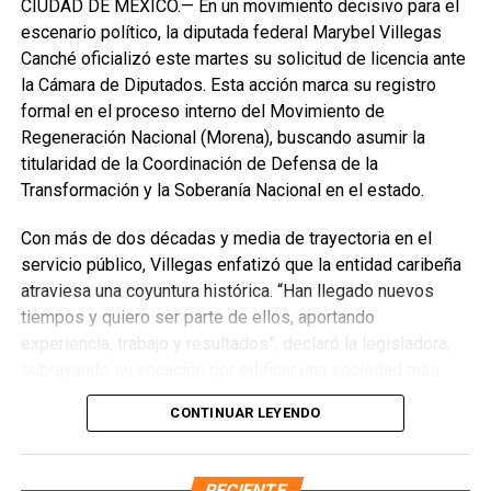
CIUDAD DE MÉXICO.— En un movimiento decisivo para el
escenario político, la diputada federal Marybel Villegas
Canché oficializó este martes su solicitud de licencia ante
la Cámara de Diputados. Esta acción marca su registro
formal en el proceso interno del Movimiento de
Regeneración Nacional (Morena), buscando asumir la
titularidad de la Coordinación de Defensa de la
Transformación y la Soberanía Nacional en el estado.
Con más de dos décadas y media de trayectoria en el
servicio público, Villegas enfatizó que la entidad caribeña
atraviesa una coyuntura histórica. “Han llegado nuevos
Recibe las noticias al instante
tiempos y quiero ser parte de ellos, aportando
experiencia, trabajo y resultados”, declaró la legisladora,
Únete al canal oficial de WhatsApp de
subrayando su vocación por edificar una sociedad más
Quinto Poder
y recibe las noticias más
justa, unida y equitativa.
importantes de Quintana Roo directamente
CONTINUAR LEYENDO
en tu teléfono.
El perfil de Villegas destaca por su labor previa en el
Sistema DIF y la Secretaría de Desarrollo Social,
RECIENTE