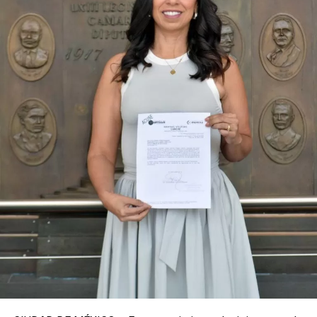
turística y la equidad social. Sin embargo, enfatizó que la
coyuntura actual exige priorizar la organización comunitaria
para asegurar la continuidad del proyecto político en la
región sureste del país.
Con esta determinación, el senador abre una etapa
decisiva en su trayectoria pública, apostando por una
estrategia de cercanía ciudadana. Su retorno a Quintana
Roo busca garantizar la cohesión de las estructuras de
izquierda de cara a los próximos retos políticos. El relevo
institucional se procesará conforme a los tiempos legales
establecidos, manteniendo la continuidad de la
representación parlamentaria del estado.
Fuente: 5to Poder Agencia de Noticias