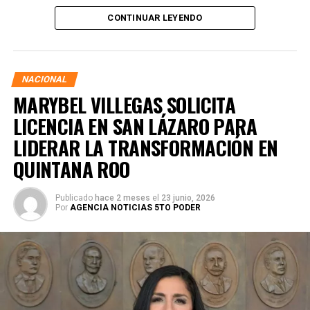
presidenta de la República, Claudia Sheinbaum Pardo,
CONTINUAR LEYENDO
asegurando que la consolidación del bienestar social
demanda un despliegue operativo de tiempo completo
junto a las familias de su estado natal.
NACIONAL
MARYBEL VILLEGAS SOLICITA
LICENCIA EN SAN LÁZARO PARA
LIDERAR LA TRANSFORMACIÓN EN
QUINTANA ROO
Publicado
hace 2 meses
el
23 junio, 2026
Por
AGENCIA NOTICIAS 5TO PODER
Durante su encargo en la Cámara Alta, Gino Segura centró
su agenda legislativa en iniciativas orientadas a
robustecer el desarrollo económico, la sustentabilidad