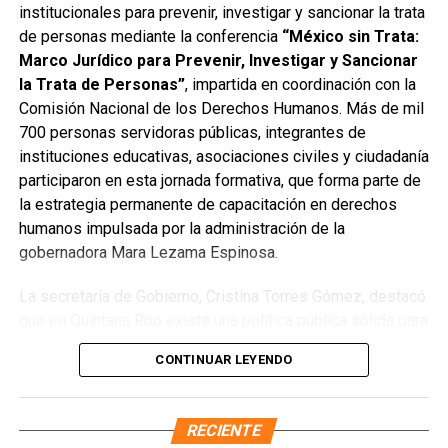
servicios turísticos, quienes aportaron experiencia y
institucionales para prevenir, investigar y sancionar la trata
compromiso para avanzar hacia un uso más justo y
de personas mediante la conferencia
“México sin Trata:
organizado del espacio portuario.
Marco Jurídico para Prevenir, Investigar y Sancionar
la Trata de Personas”
, impartida en coordinación con la
La instalación del Comité representa un paso firme hacia
Comisión Nacional de los Derechos Humanos. Más de mil
la prosperidad compartida y el desarrollo económico y
700 personas servidoras públicas, integrantes de
social de la región, en sintonía con la visión de la
instituciones educativas, asociaciones civiles y ciudadanía
gobernadora
Mara Lezama
de construir puertos que
participaron en esta jornada formativa, que forma parte de
impulsen bienestar y mayores oportunidades para las
la estrategia permanente de capacitación en derechos
familias quintanarroenses.
humanos impulsada por la administración de la
gobernadora Mara Lezama Espinosa.
Fuente: 5to Poder Agencia de Noticias
La secretaria de Gobierno, Cristina Torres Gómez, destacó
que en Quintana Roo existe una política pública sólida para
combatir este delito, sustentada en el trabajo coordinado
CONTINUAR LEYENDO
de las instituciones que integran la Mesa Estatal para la
Construcción de la Paz. Subrayó que la gobernadora ha
dispuesto todos los recursos necesarios para fortalecer
RECIENTE
la prevención y consolidar una cultura de respeto a la