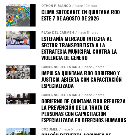
importantes de Quintana Roo directamente
OTHON P. BLANCO
hace 10 horas
en tu teléfono.
CLIMA SOFOCANTE EN QUINTANA ROO
ESTE 7 DE AGOSTO DE 2026
Unirme al canal de WhatsApp
PLAYA DEL CARMEN
hace 5 horas
ESTEFANÍA MERCADO INTEGRA AL
SECTOR TRANSPORTISTA A LA
ESTRATEGIA MUNICIPAL CONTRA LA
VIOLENCIA DE GÉNERO
GOBIERNO DEL ESTADO
hace 7 horas
IMPULSA QUINTANA ROO GOBIERNO Y
JUSTICIA ABIERTA CON CAPACITACIÓN
ESPECIALIZADA
GOBIERNO DEL ESTADO
hace 7 horas
GOBIERNO DE QUINTANA ROO REFUERZA
LA PREVENCIÓN DE LA TRATA DE
PERSONAS CON CAPACITACIÓN
ESPECIALIZADA EN DERECHOS HUMANOS
COZUMEL
hace 5 horas