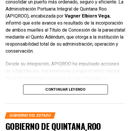
consolidar un puerto más ordenado, seguro y eficiente. La
Administración Portuaria Integral de Quintana Roo
(APIQROO), encabezada por
Vagner Elbiorn Vega
,
informó que este avance es resultado de la incorporación
de ambos muelles al Título de Concesión de la paraestatal
mediante el Quinto Adéndum, que otorga a la institución la
responsabilidad total de su administración, operación y
conservación.
Desde su integración, APIQROO ha impulsado acciones
de rehabilitación, mantenimiento y mejoramiento integral
de la infraestructura portuaria. Se han reforzado los
esquemas de ordenamiento y supervisión, además de
CONTINUAR LEYENDO
implementar sistemas de videovigilancia para garantizar
instalaciones más seguras y funcionales para las y los
usuarios.
GOBIERNO DEL ESTADO
GOBIERNO DE QUINTANA ROO