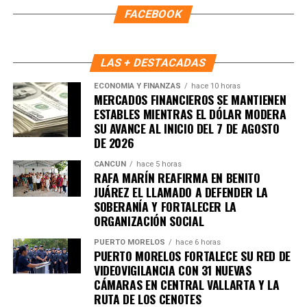
institucional sean pilares para erradicar este delito.
FACEBOOK
Fuente: 5to Poder Agencia de Noticias
LAS + DESTACADAS
ECONOMÍA Y FINANZAS
hace 10 horas
MERCADOS FINANCIEROS SE MANTIENEN
ESTABLES MIENTRAS EL DÓLAR MODERA
SU AVANCE AL INICIO DEL 7 DE AGOSTO
DE 2026
CANCÚN
hace 5 horas
RAFA MARÍN REAFIRMA EN BENITO
JUÁREZ EL LLAMADO A DEFENDER LA
SOBERANÍA Y FORTALECER LA
ORGANIZACIÓN SOCIAL
Recibe las noticias al instante
PUERTO MORELOS
hace 6 horas
PUERTO MORELOS FORTALECE SU RED DE
VIDEOVIGILANCIA CON 31 NUEVAS
Únete al canal oficial de WhatsApp de
CÁMARAS EN CENTRAL VALLARTA Y LA
Quinto Poder
y recibe las noticias más
RUTA DE LOS CENOTES