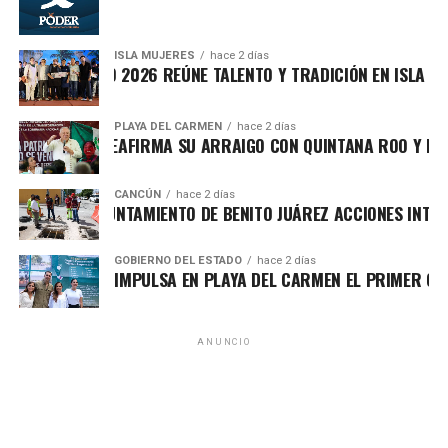
ISLA MUJERES
hace 2 días
VICHE ISLEÑO 2026 REÚNE TALENTO Y TRADICIÓN EN ISLA MUJE
PLAYA DEL CARMEN
hace 2 días
FA MARÍN REAFIRMA SU ARRAIGO CON QUINTANA ROO Y LLAMA
CANCÚN
hace 2 días
Recibe las noticias al instante
RTALECE AYUNTAMIENTO DE BENITO JUÁREZ ACCIONES INTEGRA
Únete al canal oficial de WhatsApp de
Asimismo, el cuerpo cabildar avaló por mayoría turnar a
GOBIERNO DEL ESTADO
hace 2 días
Quinto Poder
y recibe las noticias más
RA LEZAMA IMPULSA EN PLAYA DEL CARMEN EL PRIMER CENTR
comisiones la expedición del
Reglamento para la
importantes de Quintana Roo directamente
Atención Integral de Inmuebles en Estado de
en tu teléfono.
Abandono
, Riesgo o Deterioro, instrumento jurídico que
ANUNCIO
establecerá procedimientos claros para identificar,
Unirme al canal de WhatsApp
registrar, clasificar e intervenir espacios que representen
riesgos urbanos, contribuyendo a una ciudad más segura,
ordenada y con mejores condiciones de vida.