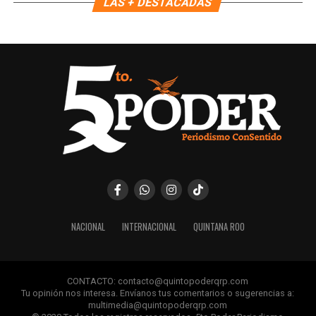
LAS + DESTACADAS
Recibe las noticias al instante
Únete al canal oficial de WhatsApp de
Quinto Poder
y recibe las noticias más
importantes de Quintana Roo directamente
en tu teléfono.
Unirme al canal de WhatsApp
NACIONAL
INTERNACIONAL
QUINTANA ROO
CONTACTO: contacto@quintopoderqrp.com
Tu opinión nos interesa. Envíanos tus comentarios o sugerencias a:
multimedia@quintopoderqrp.com