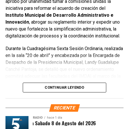
aprobó por unanimidad turnar a comisiones unidas la
público utilizado como basurero clandestino, del cual se
iniciativa para reformar el acuerdo de creación del
han retirado aproximadamente 150 toneladas de
Instituto Municipal de Desarrollo Administrativo e
escombros, cacharros y desechos vegetales. Se estima
Innovación
, abrogar su reglamento interior y expedir uno
que el saneamiento concluirá en dos días.
nuevo que fortalezca la simplificación administrativa, la
Finalmente, las Unidades Verdes de SIRESOL Cancún
digitalización de procesos y la coordinación institucional.
reforzarán la vigilancia para evitar que el área vuelva a
Durante la Cuadragésima Sexta Sesión Ordinaria, realizada
convertirse en punto de disposición ilegal de basura. El
en la sala “20 de abril” y encabezada por la Encargada de
Ayuntamiento exhortó a la ciudadanía a reportar estas
Despacho de la Presidencia Municipal, Landy Guadalupe
prácticas y sumarse al esfuerzo colectivo para mantener
Canché Pantoja, se detalló que el nuevo ordenamiento
un Cancún limpio y con prosperidad compartida.
permitirá adecuar las facultades del IMDAI al marco de la
Fuente: 5to Poder Agencia de Noticias
Ley Nacional para Eliminar Trámites Burocráticos
,
CONTINUAR LEYENDO
mediante la instauración de la Autoridad Municipal de
Simplificación y Digitalización. Con ello, se busca agilizar
trámites, reducir cargas administrativas y mejorar la
RECIENTE
atención ciudadana.
RADIO
hace 1 día
ntesis Matutina Sabado 8 de Agosto del 2026