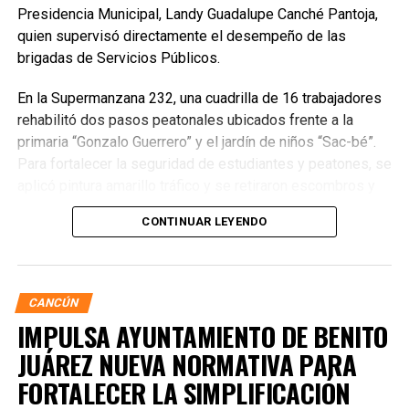
Presidencia Municipal, Landy Guadalupe Canché Pantoja,
quien supervisó directamente el desempeño de las
brigadas de Servicios Públicos.
En la Supermanzana 232, una cuadrilla de 16 trabajadores
rehabilitó dos pasos peatonales ubicados frente a la
primaria “Gonzalo Guerrero” y el jardín de niños “Sac-bé”.
Para fortalecer la seguridad de estudiantes y peatones, se
aplicó pintura amarillo tráfico y se retiraron escombros y
residuos vegetales acumulados en la zona. Estas
CONTINUAR LEYENDO
acciones buscan garantizar entornos escolares más
seguros y funcionales.
CANCÚN
IMPULSA AYUNTAMIENTO DE BENITO
JUÁREZ NUEVA NORMATIVA PARA
FORTALECER LA SIMPLIFICACIÓN