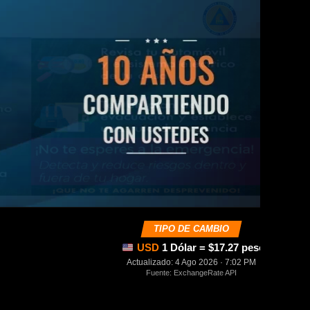
TIPO DE CAMBIO
USD
1 Dólar = $17.27 pesos mexica
Actualizado: 4 Ago 2026 · 7:02 PM
Fuente: ExchangeRate API