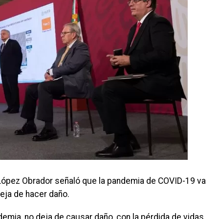
López Obrador señaló que la pandemia de COVID-19 va
eja de hacer daño.
emia, no deja de causar daño, con la pérdida de vidas