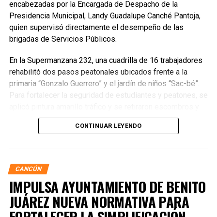
encabezadas por la Encargada de Despacho de la
Presidencia Municipal, Landy Guadalupe Canché Pantoja,
quien supervisó directamente el desempeño de las
brigadas de Servicios Públicos.
En la Supermanzana 232, una cuadrilla de 16 trabajadores
rehabilitó dos pasos peatonales ubicados frente a la
primaria “Gonzalo Guerrero” y el jardín de niños “Sac-bé”.
Para fortalecer la seguridad de estudiantes y peatones, se
aplicó pintura amarillo tráfico y se retiraron escombros y
residuos vegetales acumulados en la zona. Estas
CONTINUAR LEYENDO
acciones buscan garantizar entornos escolares más
seguros y funcionales.
CANCÚN
IMPULSA AYUNTAMIENTO DE BENITO
JUÁREZ NUEVA NORMATIVA PARA
FORTALECER LA SIMPLIFICACIÓN