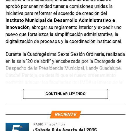
aprobó por unanimidad turnar a comisiones unidas la
público utilizado como basurero clandestino, del cual se
iniciativa para reformar el acuerdo de creación del
han retirado aproximadamente 150 toneladas de
Instituto Municipal de Desarrollo Administrativo e
escombros, cacharros y desechos vegetales. Se estima
Innovación
, abrogar su reglamento interior y expedir uno
que el saneamiento concluirá en dos días.
nuevo que fortalezca la simplificación administrativa, la
Finalmente, las Unidades Verdes de SIRESOL Cancún
digitalización de procesos y la coordinación institucional.
reforzarán la vigilancia para evitar que el área vuelva a
Durante la Cuadragésima Sexta Sesión Ordinaria, realizada
convertirse en punto de disposición ilegal de basura. El
en la sala “20 de abril” y encabezada por la Encargada de
Ayuntamiento exhortó a la ciudadanía a reportar estas
Despacho de la Presidencia Municipal, Landy Guadalupe
prácticas y sumarse al esfuerzo colectivo para mantener
Canché Pantoja, se detalló que el nuevo ordenamiento
un Cancún limpio y con prosperidad compartida.
permitirá adecuar las facultades del IMDAI al marco de la
Fuente: 5to Poder Agencia de Noticias
Ley Nacional para Eliminar Trámites Burocráticos
,
CONTINUAR LEYENDO
mediante la instauración de la Autoridad Municipal de
Simplificación y Digitalización. Con ello, se busca agilizar
trámites, reducir cargas administrativas y mejorar la
RECIENTE
atención ciudadana.
RADIO
hace 1 hora
ntesis Matutina Sabado 8 de Agosto del 2026