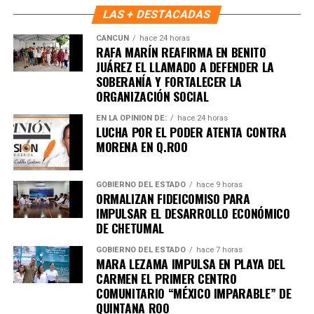
LAS + DESTACADAS
CANCÚN
hace 24 horas
RAFA MARÍN REAFIRMA EN BENITO
JUÁREZ EL LLAMADO A DEFENDER LA
SOBERANÍA Y FORTALECER LA
ORGANIZACIÓN SOCIAL
Recibe las noticias al instante
EN LA OPINIÓN DE:
hace 24 horas
LUCHA POR EL PODER ATENTA CONTRA
MORENA EN Q.ROO
Únete al canal oficial de WhatsApp de
Quinto Poder
y recibe las noticias más
importantes de Quintana Roo directamente
GOBIERNO DEL ESTADO
hace 9 horas
ORMALIZAN FIDEICOMISO PARA
en tu teléfono.
IMPULSAR EL DESARROLLO ECONÓMICO
DE CHETUMAL
Unirme al canal de WhatsApp
GOBIERNO DEL ESTADO
hace 7 horas
MARA LEZAMA IMPULSA EN PLAYA DEL
CARMEN EL PRIMER CENTRO
COMUNITARIO “MÉXICO IMPARABLE” DE
QUINTANA ROO