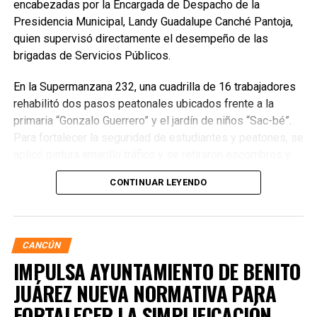
encabezadas por la Encargada de Despacho de la
Presidencia Municipal, Landy Guadalupe Canché Pantoja,
quien supervisó directamente el desempeño de las
brigadas de Servicios Públicos.
En la Supermanzana 232, una cuadrilla de 16 trabajadores
rehabilitó dos pasos peatonales ubicados frente a la
primaria “Gonzalo Guerrero” y el jardín de niños “Sac-bé”.
Para fortalecer la seguridad de estudiantes y peatones, se
aplicó pintura amarillo tráfico y se retiraron escombros y
residuos vegetales acumulados en la zona. Estas
CONTINUAR LEYENDO
acciones buscan garantizar entornos escolares más
seguros y funcionales.
CANCÚN
IMPULSA AYUNTAMIENTO DE BENITO
JUÁREZ NUEVA NORMATIVA PARA
FORTALECER LA SIMPLIFICACIÓN