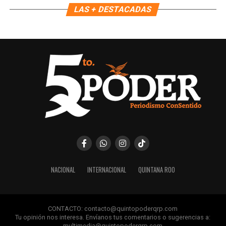
LAS + DESTACADAS
Recibe las noticias al instante
Únete al canal oficial de WhatsApp de
Quinto Poder
y recibe las noticias más
importantes de Quintana Roo directamente
en tu teléfono.
Unirme al canal de WhatsApp
NACIONAL
INTERNACIONAL
QUINTANA ROO
CONTACTO: contacto@quintopoderqrp.com
Tu opinión nos interesa. Envíanos tus comentarios o sugerencias a:
multimedia@quintopoderqrp.com