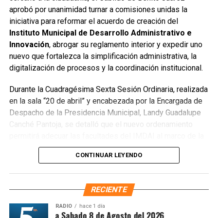
aprobó por unanimidad turnar a comisiones unidas la
público utilizado como basurero clandestino, del cual se
iniciativa para reformar el acuerdo de creación del
han retirado aproximadamente 150 toneladas de
Instituto Municipal de Desarrollo Administrativo e
escombros, cacharros y desechos vegetales. Se estima
Innovación
, abrogar su reglamento interior y expedir uno
que el saneamiento concluirá en dos días.
nuevo que fortalezca la simplificación administrativa, la
Finalmente, las Unidades Verdes de SIRESOL Cancún
digitalización de procesos y la coordinación institucional.
reforzarán la vigilancia para evitar que el área vuelva a
Durante la Cuadragésima Sexta Sesión Ordinaria, realizada
convertirse en punto de disposición ilegal de basura. El
en la sala “20 de abril” y encabezada por la Encargada de
Ayuntamiento exhortó a la ciudadanía a reportar estas
Despacho de la Presidencia Municipal, Landy Guadalupe
prácticas y sumarse al esfuerzo colectivo para mantener
Canché Pantoja, se detalló que el nuevo ordenamiento
un Cancún limpio y con prosperidad compartida.
permitirá adecuar las facultades del IMDAI al marco de la
Fuente: 5to Poder Agencia de Noticias
Ley Nacional para Eliminar Trámites Burocráticos
,
CONTINUAR LEYENDO
mediante la instauración de la Autoridad Municipal de
Simplificación y Digitalización. Con ello, se busca agilizar
trámites, reducir cargas administrativas y mejorar la
RECIENTE
atención ciudadana.
RADIO
hace 1 día
íntesis Matutina Sabado 8 de Agosto del 2026