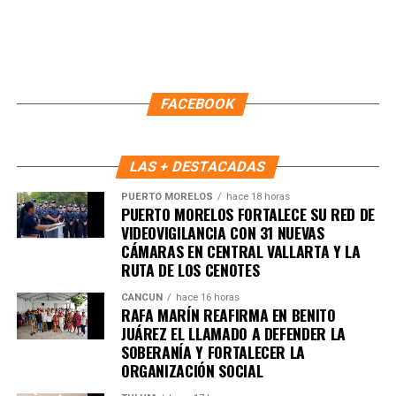
del Ártico”. El movimiento ocurre en un contexto de
tensiones estratégicas con Estados Unidos por la
influencia en la región, clave para rutas marítimas y
recursos naturales.
FACEBOOK
5. UE y Mercosur ultiman detalles
para firmar acuerdo histórico
LAS + DESTACADAS
Representantes de Brasil, Argentina, Paraguay y Uruguay
PUERTO MORELOS
hace 18 horas
PUERTO MORELOS FORTALECE SU RED DE
se reunieron con autoridades europeas para cerrar los
VIDEOVIGILANCIA CON 31 NUEVAS
últimos puntos del
acuerdo comercial UE–Mercosur
,
CÁMARAS EN CENTRAL VALLARTA Y LA
cuya firma está prevista para mañana. El pacto es
RUTA DE LOS CENOTES
considerado uno de los más amplios de la última década.
CANCÚN
hace 16 horas
RAFA MARÍN REAFIRMA EN BENITO
6. Inundaciones dejan más de cien
JUÁREZ EL LLAMADO A DEFENDER LA
SOBERANÍA Y FORTALECER LA
muertos en el sur de África
ORGANIZACIÓN SOCIAL