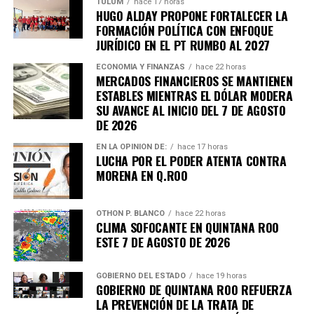
Lluvias torrenciales provocaron
inundaciones severas
TULUM
hace 17 horas
HUGO ALDAY PROPONE FORTALECER LA
en Mozambique, Sudáfrica y Zimbabue, dejando más de
FORMACIÓN POLÍTICA CON ENFOQUE
100 fallecidos y miles de viviendas destruidas. Equipos
JURÍDICO EN EL PT RUMBO AL 2027
de rescate continúan trabajando en zonas incomunicadas.
ECONOMÍA Y FINANZAS
hace 22 horas
MERCADOS FINANCIEROS SE MANTIENEN
7. Uganda vive jornada violenta tras
ESTABLES MIENTRAS EL DÓLAR MODERA
SU AVANCE AL INICIO DEL 7 DE AGOSTO
arresto de Bobi Wine
DE 2026
Al menos siete personas murieron en enfrentamientos
EN LA OPINIÓN DE:
hace 17 horas
LUCHA POR EL PODER ATENTA CONTRA
entre manifestantes y fuerzas de seguridad luego de la
MORENA EN Q.ROO
detención del líder opositor
Bobi Wine
, trasladado en
helicóptero a un destino no revelado. Organizaciones
internacionales expresaron preocupación por el clima
OTHON P. BLANCO
hace 22 horas
CLIMA SOFOCANTE EN QUINTANA ROO
electoral.
ESTE 7 DE AGOSTO DE 2026
8. Expresidente surcoreano Yoon
GOBIERNO DEL ESTADO
hace 19 horas
Suk Yeol es condenado a cinco años
GOBIERNO DE QUINTANA ROO REFUERZA
LA PREVENCIÓN DE LA TRATA DE