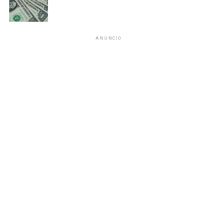
3. Avanza plan internacional para la
transición política en Gaza
ANUNCIO
Como parte de la segunda fase del plan impulsado por
Estados Unidos, se anunció la conformación de un
comité
palestino de transición
integrado por tecnócratas y sin
participación de Hamás. El objetivo es establecer una
administración provisional en Gaza mientras continúan los
ataques esporádicos en la zona.
4. Europa despliega tropas en
Groenlandia en medio de tensiones
árticas
Francia, Alemania y Suecia enviaron contingentes militares
a Groenlandia con el argumento de “proteger la seguridad