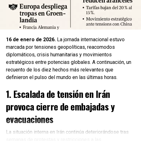
la ciudadanía priorizar la seguridad y la cooperación con
los equipos de respuesta.
Fuente: 5to Poder Agencia de Noticias
16 de enero de 2026.
La jornada internacional estuvo
marcada por tensiones geopolíticas, reacomodos
diplomáticos, crisis humanitarias y movimientos
estratégicos entre potencias globales. A continuación, un
recuento de los diez hechos más relevantes que
definieron el pulso del mundo en las últimas horas.
1. Escalada de tensión en Irán
provoca cierre de embajadas y
evacuaciones
La situación interna en Irán continúa deteriorándose tras
semanas de protestas y restricciones a las