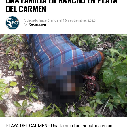
DEL CARMEN
Publicado
hace 6 años
el
16 septiembre, 2020
Por
Redaccion
PLAYA DEL CARMEN.- Una familia fue ejecutada en un