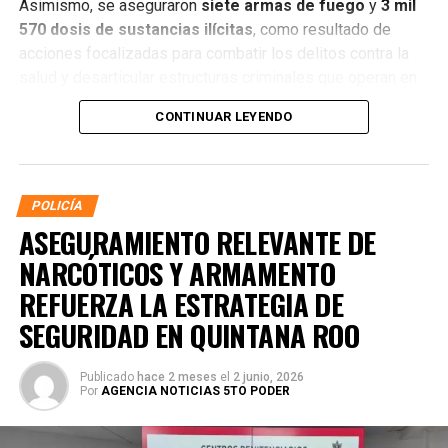
Asimismo, se aseguraron
siete armas de fuego
y
3 mil
570 dosis de sustancias ilícitas
, como resultado de
acciones focalizadas para combatir los delitos contra la
salud y desarticular estructuras criminales que operan en
distintos municipios.
CONTINUAR LEYENDO
POLICÍA
ASEGURAMIENTO RELEVANTE DE
NARCÓTICOS Y ARMAMENTO
REFUERZA LA ESTRATEGIA DE
SEGURIDAD EN QUINTANA ROO
Publicado
hace 2 meses
el
2 junio, 2026
Por
AGENCIA NOTICIAS 5TO PODER