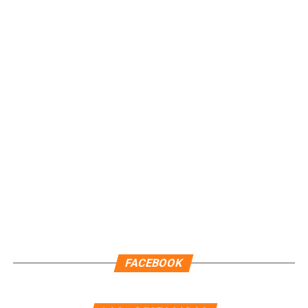
Unirme al canal de WhatsApp
Recibe las noticias al instante
Únete al canal oficial de WhatsApp de
Quinto Poder
y recibe las noticias más
importantes de Quintana Roo directamente
en tu teléfono.
FACEBOOK
Unirme al canal de WhatsApp