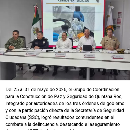
La coordinación tecnológica del C5 y el despliegue
operativo en campo permitieron la recuperación de
105
vehículos
relacionados con reportes de robo o probables
hechos delictivos. Además, se realizaron
24 mil 622
revisiones preventivas
a personas y unidades
vehiculares, reforzando la vigilancia en zonas estratégicas
y puntos de alta movilidad.
Del 25 al 31 de mayo de 2026, el Grupo de Coordinación
para la Construcción de Paz y Seguridad de Quintana Roo,
integrado por autoridades de los tres órdenes de gobierno
y con la participación directa de la Secretaría de Seguridad
Ciudadana (SSC), logró resultados contundentes en el
combate a la delincuencia, destacando el aseguramiento