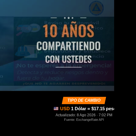
TIPO DE CAMBIO
USD
1 Dólar = $17.15 pesos mexica
Actualizado: 8 Ago 2026 · 7:02 PM
Fuente: ExchangeRate API