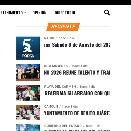
RETENIMIENTO
OPINIÓN
DIRECTORIO
RECIENTE
RADIO
hace 1 día
Síntesis Matutina Sabado 8 de Agosto del 2026
ISLA MUJERES
hace 1 día
CEVICHE ISLEÑO 2026 REÚNE TALENTO Y TRADICIÓN EN ISLA M
PLAYA DEL CARMEN
hace 1 día
RAFA MARÍN REAFIRMA SU ARRAIGO CON QUINTANA ROO Y LL
CANCÚN
hace 1 día
FORTALECE AYUNTAMIENTO DE BENITO JUÁREZ ACCIONES INTE
GOBIERNO DEL ESTADO
hace 1 día