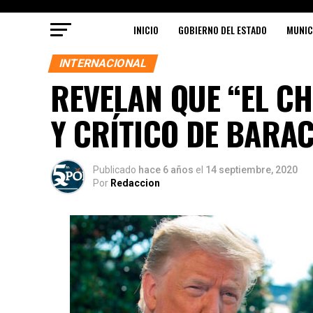
INICIO
GOBIERNO DEL ESTADO
MUNIC
INTERNACIONAL
REVELAN QUE “EL C
Y CRÍTICO DE BARA
Publicado
hace 6 años
el
14 septiembre, 2020
Por
Redaccion