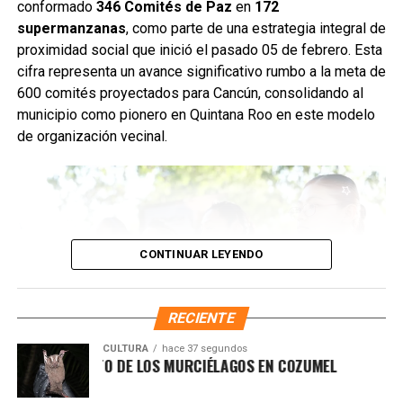
desechos que obstruyen el flujo pluvial. En la
conformado
346 Comités de Paz
en
172
Supermanzana 235 se complementó la jornada con una
supermanzanas
, como parte de una estrategia integral de
brigada de descacharrización para evitar la formación de
proximidad social que inició el pasado 05 de febrero. Esta
basureros clandestinos y promover la correcta
cifra representa un avance significativo rumbo a la meta de
disposición de muebles, electrodomésticos y llantas.
600 comités proyectados para Cancún, consolidando al
municipio como pionero en Quintana Roo en este modelo
Fuente: 5to Poder Agencia de Noticias
de organización vecinal.
CONTINUAR LEYENDO
RECIENTE
CULTURA
hace 37 segundos
L MUNDO OCULTO DE LOS MURCIÉLAGOS EN COZUMEL