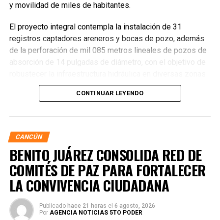
y movilidad de miles de habitantes.
El proyecto integral contempla la instalación de 31
registros captadores areneros y bocas de pozo, además
de la perforación de mil 085 metros lineales de pozos de
absorción de 14 pulgadas de diámetro, con el objetivo de
robustecer la infraestructura hidráulica en diversas zonas
de la ciudad. La Encargada de Despacho de la Presidencia
CONTINUAR LEYENDO
Municipal, Landy Guadalupe Canché Pantoja, supervisó
personalmente los avances junto con autoridades de
Obras Públicas y Construcción, verificando la nivelación de
vialidades donde se colocó la nueva infraestructura.
CANCÚN
BENITO JUÁREZ CONSOLIDA RED DE
COMITÉS DE PAZ PARA FORTALECER
LA CONVIVENCIA CIUDADANA
Publicado
hace 21 horas
el
6 agosto, 2026
Por
AGENCIA NOTICIAS 5TO PODER