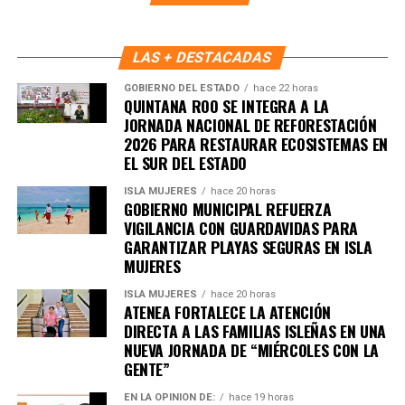
Benito Juárez avanza hacia un modelo de convivencia
basado en la participación activa, el respeto y la
responsabilidad compartida.
LAS + DESTACADAS
Fuente: 5to Poder Agencia de Noticias
GOBIERNO DEL ESTADO
hace 22 horas
QUINTANA ROO SE INTEGRA A LA
JORNADA NACIONAL DE REFORESTACIÓN
2026 PARA RESTAURAR ECOSISTEMAS EN
EL SUR DEL ESTADO
ISLA MUJERES
hace 20 horas
GOBIERNO MUNICIPAL REFUERZA
VIGILANCIA CON GUARDAVIDAS PARA
GARANTIZAR PLAYAS SEGURAS EN ISLA
MUJERES
ISLA MUJERES
hace 20 horas
ATENEA FORTALECE LA ATENCIÓN
DIRECTA A LAS FAMILIAS ISLEÑAS EN UNA
NUEVA JORNADA DE “MIÉRCOLES CON LA
GENTE”
EN LA OPINIÓN DE:
hace 19 horas