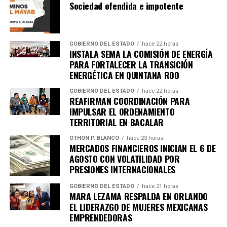
Sociedad ofendida e impotente
Recibe las noticias al instante
Únete al canal oficial de WhatsApp de
GOBIERNO DEL ESTADO
hace 22 horas
INSTALA SEMA LA COMISIÓN DE ENERGÍA
Quinto Poder
y recibe las noticias más
PARA FORTALECER LA TRANSICIÓN
importantes de Quintana Roo directamente
ENERGÉTICA EN QUINTANA ROO
en tu teléfono.
GOBIERNO DEL ESTADO
hace 22 horas
REAFIRMAN COORDINACIÓN PARA
Unirme al canal de WhatsApp
IMPULSAR EL ORDENAMIENTO
TERRITORIAL EN BACALAR
OTHON P. BLANCO
hace 23 horas
MERCADOS FINANCIEROS INICIAN EL 6 DE
AGOSTO CON VOLATILIDAD POR
PRESIONES INTERNACIONALES
GOBIERNO DEL ESTADO
hace 21 horas
MARA LEZAMA RESPALDA EN ORLANDO
EL LIDERAZGO DE MUJERES MEXICANAS
EMPRENDEDORAS