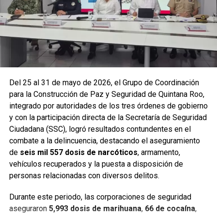
y puntos de alta movilidad.
Del 25 al 31 de mayo de 2026, el Grupo de Coordinación
para la Construcción de Paz y Seguridad de Quintana Roo,
integrado por autoridades de los tres órdenes de gobierno
y con la participación directa de la Secretaría de Seguridad
Ciudadana (SSC), logró resultados contundentes en el
combate a la delincuencia, destacando el aseguramiento
de
seis mil 557 dosis de narcóticos
, armamento,
Entre las acciones destacadas se encuentran detenciones
vehículos recuperados y la puesta a disposición de
relevantes en
Benito Juárez, Lázaro Cárdenas y Tulum
,
personas relacionadas con diversos delitos.
donde autoridades federales y estatales aseguraron
narcóticos, vehículos y cumplimentaron órdenes de
Durante este periodo, las corporaciones de seguridad
aprehensión contra personas presuntamente vinculadas
aseguraron
5,993 dosis de marihuana
,
66 de cocaína
,