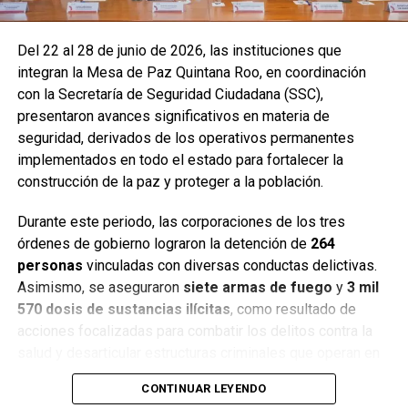
Del 22 al 28 de junio de 2026, las instituciones que
integran la Mesa de Paz Quintana Roo, en coordinación
con la Secretaría de Seguridad Ciudadana (SSC),
presentaron avances significativos en materia de
seguridad, derivados de los operativos permanentes
implementados en todo el estado para fortalecer la
construcción de la paz y proteger a la población.
Durante este periodo, las corporaciones de los tres
órdenes de gobierno lograron la detención de
264
personas
vinculadas con diversas conductas delictivas.
Asimismo, se aseguraron
siete armas de fuego
y
3 mil
570 dosis de sustancias ilícitas
, como resultado de
acciones focalizadas para combatir los delitos contra la
salud y desarticular estructuras criminales que operan en
distintos municipios.
CONTINUAR LEYENDO