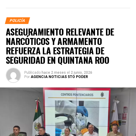
POLICÍA
ASEGURAMIENTO RELEVANTE DE
NARCÓTICOS Y ARMAMENTO
REFUERZA LA ESTRATEGIA DE
SEGURIDAD EN QUINTANA ROO
Publicado
hace 2 meses
el
2 junio, 2026
Por
AGENCIA NOTICIAS 5TO PODER
La coordinación tecnológica del C5 y el despliegue
operativo en campo permitieron la recuperación de
105
vehículos
relacionados con reportes de robo o probables
hechos delictivos. Además, se realizaron
24 mil 622
revisiones preventivas
a personas y unidades
vehiculares, reforzando la vigilancia en zonas estratégicas