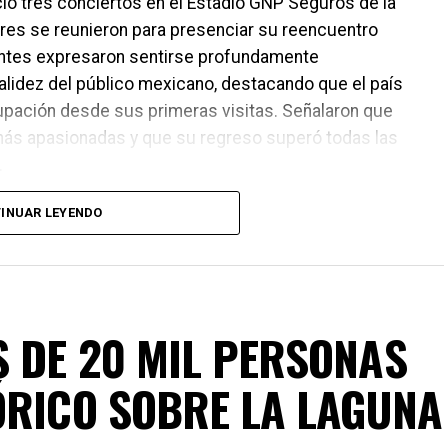
ió tres conciertos en el Estadio GNP Seguros de la
res se reunieron para presenciar su reencuentro
rantes expresaron sentirse profundamente
calidez del público mexicano, destacando que el país
upación desde sus primeras visitas. Señalaron que
más apasionadas y que su regreso superó todas las
.
INUAR LEYENDO
 DE 20 MIL PERSONAS
ÓRICO SOBRE LA LAGUNA