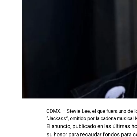
CDMX. – Stevie Lee, el que fuera uno de
“Jackass”, emitido por la cadena musical 
El anuncio, publicado en las últimas h
su honor para recaudar fondos para co