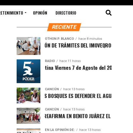
RETENIMIENTO
OPINIÓN
DIRECTORIO
RECIENTE
OTHON P. BLANCO
hace 8 minutos
MODERNIZACIÓN DE TRÁMITES DEL IMOVEQROO ACERCA SERVIC
RADIO
hace 11 horas
Sintesis Matutina Viernes 7 de Agosto del 2026
CANCÚN
hace 13 horas
PROTEGER LOS BOSQUES ES DEFENDER EL AGUA Y EL FUTURO DE
CANCÚN
hace 13 horas
RAFA MARÍN REAFIRMA EN BENITO JUÁREZ EL LLAMADO A DEFE
EN LA OPINIÓN DE:
hace 13 horas