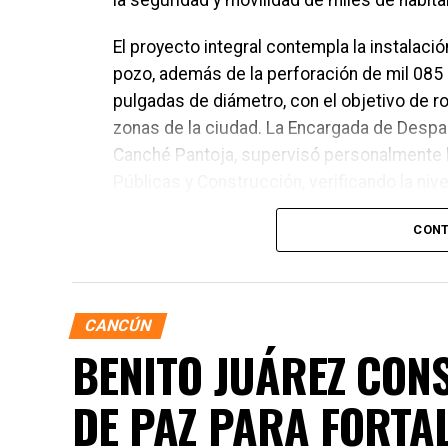
la seguridad y movilidad de miles de habita
El proyecto integral contempla la instalac
pozo, además de la perforación de mil 085
pulgadas de diámetro, con el objetivo de ro
zonas de la ciudad. La Encargada de Despa
Canché Pantoja, supervisó personalmente 
Públicas y Construcción, verificando la niv
infraestructura.
CONT
CANCÚN
BENITO JUÁREZ CON
DE PAZ PARA FORTA