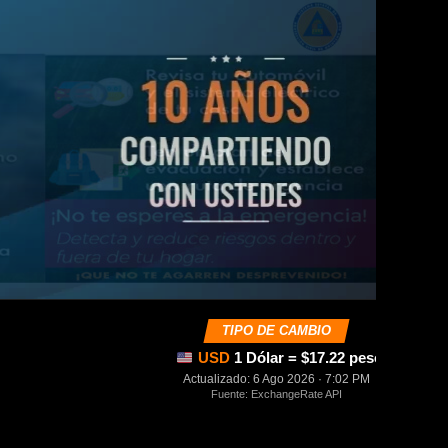
TIPO DE CAMBIO
USD
1 Dólar = $17.22 pesos mexica
Actualizado: 6 Ago 2026 · 7:02 PM
Fuente: ExchangeRate API