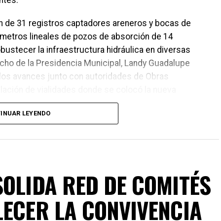
ntes.
ión de 31 registros captadores areneros y bocas de
 metros lineales de pozos de absorción de 14
bustecer la infraestructura hidráulica en diversas
cho de la Presidencia Municipal, Landy Guadalupe
los avances junto con autoridades de Obras
elación de vialidades donde se colocó la nueva
INUAR LEYENDO
SOLIDA RED DE COMITÉS
LECER LA CONVIVENCIA