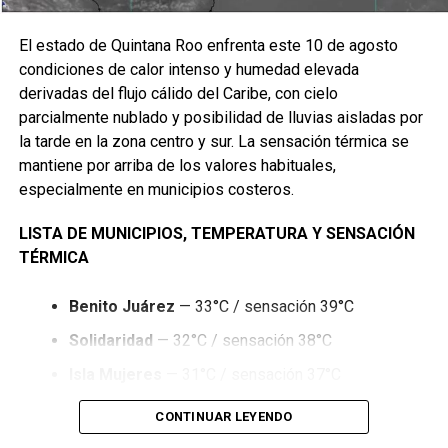
objetivo de generar alternativas de bienestar y desarrollo.
Asimismo, el Ejido presentará al INAH propuestas para
El estado de Quintana Roo enfrenta este 10 de agosto
proyectos de venta de alimentos y artesanías dentro de la
condiciones de calor intenso y humedad elevada
zona arqueológica de Kohunlich, además de otras
derivadas del flujo cálido del Caribe, con cielo
iniciativas comunitarias que serán evaluadas conforme a la
parcialmente nublado y posibilidad de lluvias aisladas por
normatividad vigente.
la tarde en la zona centro y sur. La sensación térmica se
mantiene por arriba de los valores habituales,
especialmente en municipios costeros.
LISTA DE MUNICIPIOS, TEMPERATURA Y SENSACIÓN
TÉRMICA
Benito Juárez
— 33°C / sensación 39°C
Solidaridad
— 32°C / sensación 38°C
Isla Mujeres
— 31°C / sensación 37°C
Cozumel
— 31°C / sensación 36°C
CONTINUAR LEYENDO
El INAH también informó que contemplará recursos para el
Puerto Morelos
— 32°C / sensación 38°C