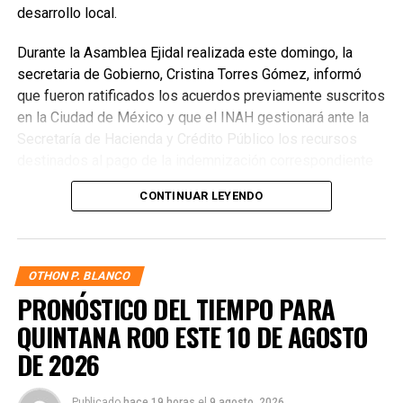
desarrollo local.
Durante la Asamblea Ejidal realizada este domingo, la
secretaria de Gobierno, Cristina Torres Gómez, informó
que fueron ratificados los acuerdos previamente suscritos
en la Ciudad de México y que el INAH gestionará ante la
Secretaría de Hacienda y Crédito Público los recursos
destinados al pago de la indemnización correspondiente
por las hectáreas del Ejido Sabidos. Explicó que el Ejido
CONTINUAR LEYENDO
integrará la documentación necesaria para formalizar la
solicitud y cumplir con los requisitos establecidos por las
autoridades federales.
OTHON P. BLANCO
PRONÓSTICO DEL TIEMPO PARA
QUINTANA ROO ESTE 10 DE AGOSTO
DE 2026
Publicado
hace 19 horas
el
9 agosto, 2026