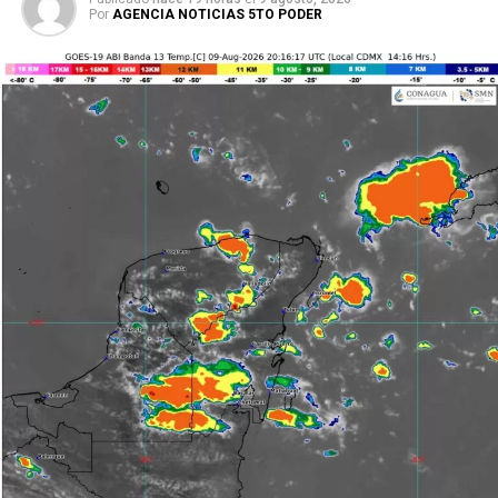
Por
AGENCIA NOTICIAS 5TO PODER
Cristina Torres destacó que la instrucción de la
gobernadora Mara Lezama Espinosa es mantener un
gobierno cercano, que escuche y acompañe hasta
encontrar soluciones, por lo que se continuará trabajando
de manera coordinada con dependencias federales y
estatales. Durante la reunión se aclararon dudas sobre
procedimientos y requisitos para la gestión de recursos
públicos, enfatizando la importancia del sustento
documental en cada trámite.
Como parte de los acuerdos, la Secretaría de Turismo
implementará cursos de capacitación y elaborará un
proyecto turístico integral para el Ejido Sabidos, con el