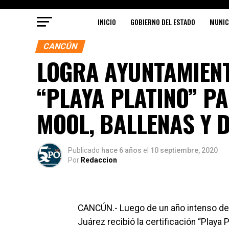
INICIO
GOBIERNO DEL ESTADO
MUNIC
CANCÚN
LOGRA AYUNTAMIENT
“PLAYA PLATINO” P
MOOL, BALLENAS Y D
Publicado
hace 6 años
el
10 septiembre, 2020
Por
Redaccion
CANCÚN.- Luego de un año intenso de 
Juárez recibió la certificación “Playa 