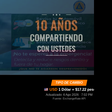
TIPO DE CAMBIO
USD
1 Dólar = $17.22 pesos mexica
Actualizado: 6 Ago 2026 · 7:02 PM
Fuente: ExchangeRate API