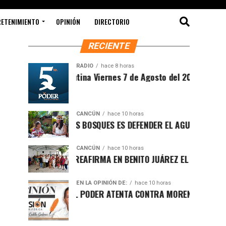
RETENIMIENTO
OPINIÓN
DIRECTORIO
RECIENTE
RADIO
hace 8 horas
Sintesis Matutina Viernes 7 de Agosto del 2026
CANCÚN
hace 10 horas
PROTEGER LOS BOSQUES ES DEFENDER EL AGUA Y EL FUTURO D
CANCÚN
hace 10 horas
RAFA MARÍN REAFIRMA EN BENITO JUÁREZ EL LLAMADO A DEFE
EN LA OPINIÓN DE:
hace 10 horas
LUCHA POR EL PODER ATENTA CONTRA MORENA EN Q.ROO