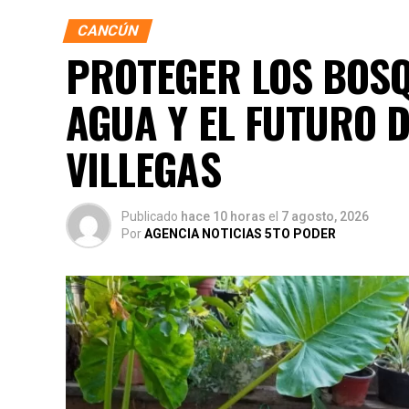
CANCÚN
PROTEGER LOS BOSQ
AGUA Y EL FUTURO 
VILLEGAS
Publicado
hace 10 horas
el
7 agosto, 2026
Por
AGENCIA NOTICIAS 5TO PODER