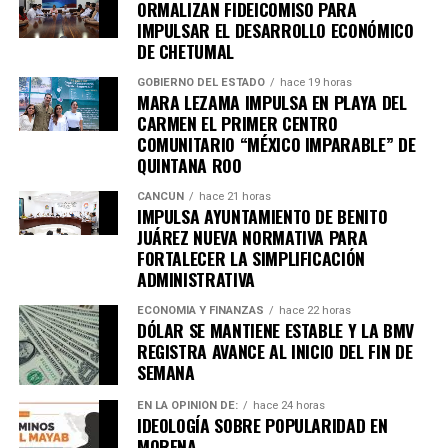
ORMALIZAN FIDEICOMISO PARA
Unirme al canal de WhatsApp
IMPULSAR EL DESARROLLO ECONÓMICO
DE CHETUMAL
GOBIERNO DEL ESTADO
hace 19 horas
MARA LEZAMA IMPULSA EN PLAYA DEL
CARMEN EL PRIMER CENTRO
COMUNITARIO “MÉXICO IMPARABLE” DE
QUINTANA ROO
CANCÚN
hace 21 horas
IMPULSA AYUNTAMIENTO DE BENITO
JUÁREZ NUEVA NORMATIVA PARA
FORTALECER LA SIMPLIFICACIÓN
ADMINISTRATIVA
ECONOMÍA Y FINANZAS
hace 22 horas
DÓLAR SE MANTIENE ESTABLE Y LA BMV
REGISTRA AVANCE AL INICIO DEL FIN DE
SEMANA
EN LA OPINIÓN DE:
hace 24 horas
IDEOLOGÍA SOBRE POPULARIDAD EN
MORENA