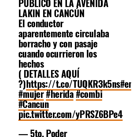
PÚBLICO EN LA AVENIDA
LAKIN EN CANCÚN
El conductor
aparentemente circulaba
borracho y con pasaje
cuando ocurrieron los
hechos
( DETALLES AQUÍ
?)
https://t.co/TUQKR3k5ns
#emb
#mujer
#herida
#combi
#Cancun
pic.twitter.com/yPRSZ6BPe4
— 5to. Poder