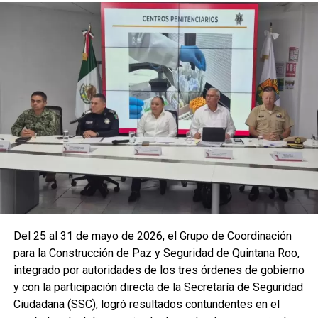
La coordinación tecnológica del C5 y el despliegue
operativo en campo permitieron la recuperación de
105
vehículos
relacionados con reportes de robo o probables
hechos delictivos. Además, se realizaron
24 mil 622
revisiones preventivas
a personas y unidades
vehiculares, reforzando la vigilancia en zonas estratégicas
y puntos de alta movilidad.
Del 25 al 31 de mayo de 2026, el Grupo de Coordinación
para la Construcción de Paz y Seguridad de Quintana Roo,
integrado por autoridades de los tres órdenes de gobierno
y con la participación directa de la Secretaría de Seguridad
Ciudadana (SSC), logró resultados contundentes en el