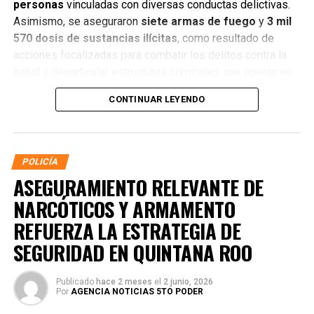
personas
vinculadas con diversas conductas delictivas.
Asimismo, se aseguraron
siete armas de fuego
y
3 mil
570 dosis de sustancias ilícitas
, como resultado de
acciones focalizadas para combatir los delitos contra la
salud y desarticular estructuras criminales que operan en
distintos municipios.
CONTINUAR LEYENDO
POLICÍA
ASEGURAMIENTO RELEVANTE DE
NARCÓTICOS Y ARMAMENTO
REFUERZA LA ESTRATEGIA DE
SEGURIDAD EN QUINTANA ROO
Publicado
hace 2 meses
el
2 junio, 2026
Por
AGENCIA NOTICIAS 5TO PODER