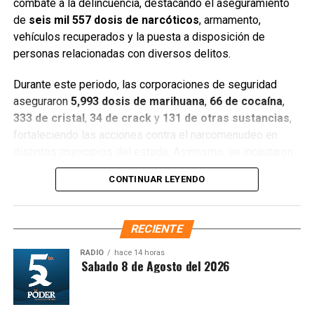
combate a la delincuencia, destacando el aseguramiento
de
seis mil 557 dosis de narcóticos
, armamento,
Entre las acciones destacadas se encuentran detenciones
vehículos recuperados y la puesta a disposición de
relevantes en
Benito Juárez, Lázaro Cárdenas y Tulum
,
personas relacionadas con diversos delitos.
donde autoridades federales y estatales aseguraron
narcóticos, vehículos y cumplimentaron órdenes de
Durante este periodo, las corporaciones de seguridad
aprehensión contra personas presuntamente vinculadas
aseguraron
5,993 dosis de marihuana
,
66 de cocaína
,
con delitos de alto impacto.
333 de cristal
,
34 de crack
y
131 de otras sustancias
,
fortaleciendo las acciones contra el narcomenudeo en
Con estos resultados, la Mesa de Paz Quintana Roo y la
distintos municipios del estado. Asimismo, se incautaron
SSC reiteran su compromiso de mantener operativos
seis armas cortas
, una réplica,
cuatro armas blancas
,
constantes, fortalecer la coordinación interinstitucional y
CONTINUAR LEYENDO
siete cargadores y
130 cartuchos
, lo que representa un
garantizar condiciones de seguridad, paz y bienestar para
golpe significativo a estructuras delictivas.
las y los quintanarroenses.
RECIENTE
Gracias a la coordinación tecnológica del C5 y al trabajo
Fuente: 5to Poder Agencia de Noticias
operativo en campo, se recuperaron
68 vehículos
, entre
RADIO
hace 14 horas
ntesis Matutina Sabado 8 de Agosto del 2026
automóviles y motocicletas. De estos,
25 unidades
están
vinculadas con probables delitos;
12
fueron encontradas
abandonadas con reporte de robo;
dos
recuperadas con