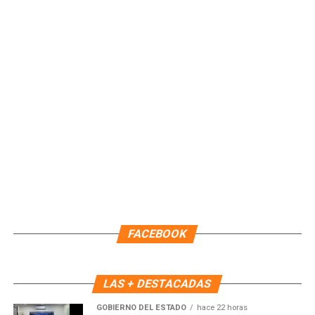
Unirme al canal de WhatsApp
Recibe las noticias al instante
Únete al canal oficial de WhatsApp de
FACEBOOK
Quinto Poder
y recibe las noticias más
importantes de Quintana Roo directamente
en tu teléfono.
LAS + DESTACADAS
GOBIERNO DEL ESTADO
hace 22 horas