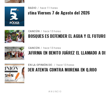
RADIO
hace 11 horas
Sintesis Matutina Viernes 7 de Agosto del 2026
CANCÚN
hace 13 horas
TEGER LOS BOSQUES ES DEFENDER EL AGUA Y EL FUTURO DE MÉ
CANCÚN
hace 13 horas
A MARÍN REAFIRMA EN BENITO JUÁREZ EL LLAMADO A DEFENDE
EN LA OPINIÓN DE:
hace 13 horas
Asimismo, explicó que la gira informativa responde al
HA POR EL PODER ATENTA CONTRA MORENA EN Q.ROO
llamado de fortalecer la defensa de la soberanía nacional
frente a expresiones que, dijo, promueven posturas
intervencionistas hacia México. Reiteró su respaldo a la
postura de la presidenta Claudia Sheinbaum de mantener
ANUNCIO
relaciones de colaboración con otros países, pero sin
aceptar subordinación ni injerencias externas en las
decisiones nacionales.