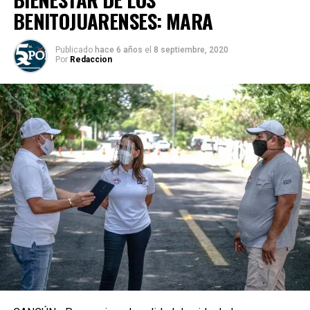
BENITOJUARENSES: MARA
Publicado
hace 6 años
el
8 septiembre, 2020
Por
Redaccion