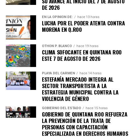
SU AVANCE AL INICIO DEL 7 DE AGOSTO
DE 2026
Únete al canal oficial de WhatsApp de
Quinto Poder
y recibe las noticias más
EN LA OPINIÓN DE:
hace 13 horas
LUCHA POR EL PODER ATENTA CONTRA
importantes de Quintana Roo directamente
MORENA EN Q.ROO
en tu teléfono.
OTHON P. BLANCO
hace 19 horas
Unirme al canal de WhatsApp
CLIMA SOFOCANTE EN QUINTANA ROO
ESTE 7 DE AGOSTO DE 2026
PLAYA DEL CARMEN
hace 14 horas
ESTEFANÍA MERCADO INTEGRA AL
SECTOR TRANSPORTISTA A LA
ESTRATEGIA MUNICIPAL CONTRA LA
VIOLENCIA DE GÉNERO
GOBIERNO DEL ESTADO
hace 15 horas
GOBIERNO DE QUINTANA ROO REFUERZA
LA PREVENCIÓN DE LA TRATA DE
PERSONAS CON CAPACITACIÓN
ESPECIALIZADA EN DERECHOS HUMANOS