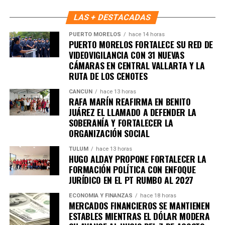
colonias y a las familias que más lo necesitan.
LAS + DESTACADAS
Fuente: 5to Poder Agencia de Noticias
PUERTO MORELOS
hace 14 horas
PUERTO MORELOS FORTALECE SU RED DE
VIDEOVIGILANCIA CON 31 NUEVAS
CÁMARAS EN CENTRAL VALLARTA Y LA
RUTA DE LOS CENOTES
CANCÚN
hace 13 horas
RAFA MARÍN REAFIRMA EN BENITO
JUÁREZ EL LLAMADO A DEFENDER LA
SOBERANÍA Y FORTALECER LA
ORGANIZACIÓN SOCIAL
TULUM
hace 13 horas
HUGO ALDAY PROPONE FORTALECER LA
FORMACIÓN POLÍTICA CON ENFOQUE
JURÍDICO EN EL PT RUMBO AL 2027
ECONOMÍA Y FINANZAS
hace 18 horas
MERCADOS FINANCIEROS SE MANTIENEN
ESTABLES MIENTRAS EL DÓLAR MODERA
Recibe las noticias al instante