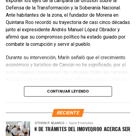
exponer los ejes de la campaña de difusión sobre la
y secas, matorrales, pastizales y manglares mediante la
Defensa de la Transformación y la Soberanía Nacional.
plantación de 302 especies, de las cuales 261 son nativas
Ante habitantes de la zona, el fundador de Morena en
y 41 endémicas. Las acciones alcanzarán 37 Áreas
Quintana Roo recordó su trayectoria de casi cinco décadas
Naturales Protegidas y 17 Áreas Destinadas
junto al expresidente Andrés Manuel López Obrador y
Voluntariamente a la Conservación, con el objetivo de
afirmó que su compromiso político ha estado guiado por
recuperar territorios estratégicos y fortalecer la resiliencia
combatir la corrupción y servir al pueblo.
ambiental.
Durante su intervención, Marín señaló que el crecimiento
Finalmente, Marybel Villegas afirmó que reforestar es
económico y turístico de Cancún no ha significado, por sí
proteger el agua, regenerar los suelos y construir
solo, mejores condiciones de vida para todas las familias.
bienestar para las comunidades. “Defender nuestros
Subrayó que el desarrollo debe reflejarse en las colonias y
recursos naturales también significa defender nuestra
en quienes históricamente han permanecido rezagados,
CONTINUAR LEYENDO
calidad de vida”, expresó.
destacando el impacto de los programas sociales, el
incremento del salario mínimo y las inversiones federales
Fuente: 5to Poder Agencia de Noticias
realizadas en el sureste durante el gobierno de López
RECIENTE
Obrador. Enfatizó que estos avances deben consolidarse
para garantizar bienestar y justicia social.
OTHON P. BLANCO
hace 9 minutos
ERNIZACIÓN DE TRÁMITES DEL IMOVEQROO ACERCA SERVICIOS 