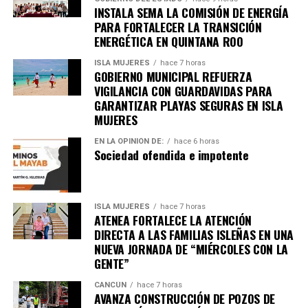
INSTALA SEMA LA COMISIÓN DE ENERGÍA
PARA FORTALECER LA TRANSICIÓN
ENERGÉTICA EN QUINTANA ROO
ISLA MUJERES
hace 7 horas
GOBIERNO MUNICIPAL REFUERZA
Recibe las noticias al instante
VIGILANCIA CON GUARDAVIDAS PARA
GARANTIZAR PLAYAS SEGURAS EN ISLA
Únete al canal oficial de WhatsApp de
MUJERES
Quinto Poder
y recibe las noticias más
importantes de Quintana Roo directamente
EN LA OPINIÓN DE:
hace 6 horas
Sociedad ofendida e impotente
en tu teléfono.
Unirme al canal de WhatsApp
ISLA MUJERES
hace 7 horas
ATENEA FORTALECE LA ATENCIÓN
DIRECTA A LAS FAMILIAS ISLEÑAS EN UNA
NUEVA JORNADA DE “MIÉRCOLES CON LA
GENTE”
CANCÚN
hace 7 horas
AVANZA CONSTRUCCIÓN DE POZOS DE