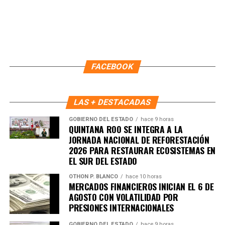
Durante el evento se colocó una placa distintiva que
reconoce la participación de la primaria anfitriona en el
programa, reafirmando el compromiso conjunto para
Recibe las noticias al instante
mantener escuelas dignas y seguras. Asistieron
autoridades educativas, regidores, personal municipal y
Únete al canal oficial de WhatsApp de
FACEBOOK
familias del plantel.
Quinto Poder
y recibe las noticias más
importantes de Quintana Roo directamente
Fuente: 5to Poder Agencia de Noticias
en tu teléfono.
LAS + DESTACADAS
Unirme al canal de WhatsApp
GOBIERNO DEL ESTADO
hace 9 horas
QUINTANA ROO SE INTEGRA A LA
JORNADA NACIONAL DE REFORESTACIÓN
2026 PARA RESTAURAR ECOSISTEMAS EN
EL SUR DEL ESTADO
OTHON P. BLANCO
hace 10 horas
MERCADOS FINANCIEROS INICIAN EL 6 DE
AGOSTO CON VOLATILIDAD POR
PRESIONES INTERNACIONALES
GOBIERNO DEL ESTADO
hace 9 horas